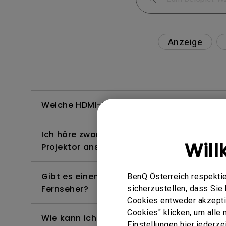
Anzeige
Welche HDMI-Kabel sind mit 4K HDR kompa
Ich höre zwar Ton, aber der Bildschirm bl
Will
Projektor anschließe und versuche, Inhalt
Gibt es einen Projektor, der das Abspielen
BenQ Österreich respektie
Fernseher?
sicherzustellen, dass Si
Cookies entweder akzeptie
Cookies" klicken, um alle
Wie kann ich die Bildkurve korrigieren, die 
Einstellungen hier jederz