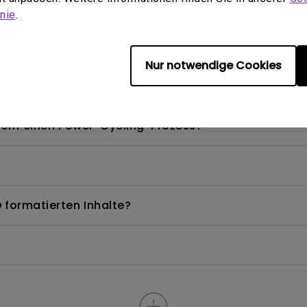
nie
.
V-Dongles nicht verwenden, um das Android TV-Syst
Nur notwendige Cookies
els, das ich verwenden kann?
dern einen Power-Cycling-Prozess?
 formatierten Inhalte?