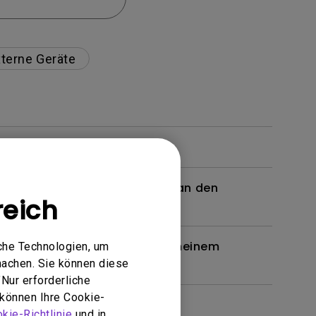
terne Geräte
 ein Kabel oder einen Adapter an den
reich
n. Wie kann ich das beheben?
en Brille unterstützt, wie bei meinem
che Technologien, um
machen. Sie können diese
Nur erforderliche
 können Ihre Cookie-
kie-Richtlinie
und in