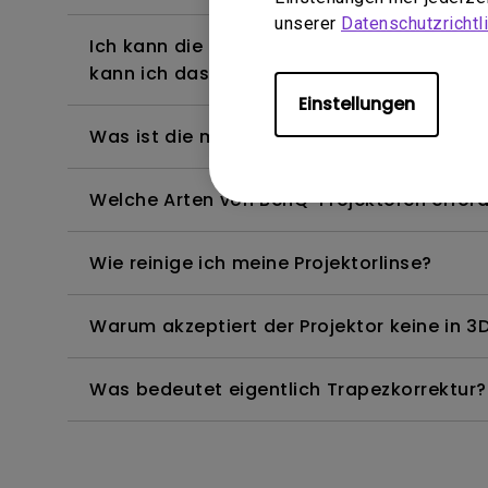
unserer
Datenschutzrichtli
Ich kann die Fernbedienung des Android T
kann ich das beheben?
Einstellungen
Was ist die maximale Länge des HDMI-Kab
Welche Arten von BenQ-Projektoren erfor
Wie reinige ich meine Projektorlinse?
Warum akzeptiert der Projektor keine in 3D
Was bedeutet eigentlich Trapezkorrektur?