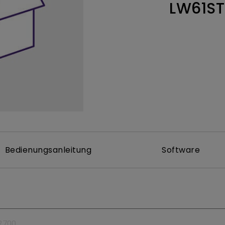
LW61ST
ch hinten gewölbter Monitor
Thunderbolt
Laser
bellose Steuerung
P3
Mit Android TV
tegriert
Mit Höhenverstellung
Mit niedrigem Input Lag
Bedienungsanleitung
Software