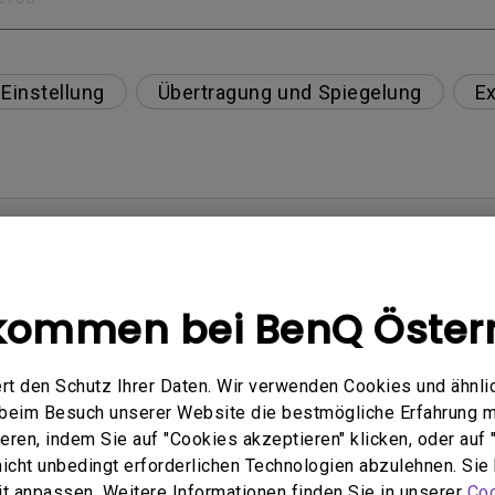
Einstellung
Übertragung und Spiegelung
Ex
tibel?
eibt immer ohne Bild, wenn ich mein Mobilgerät über
kommen bei BenQ Öster
e von Netflix, Disney+, Hulu und anderen zu streame
 von Blu-ray 3D-Filmen mit einer passiven polarisiert
rt den Schutz Ihrer Daten. Wir verwenden Cookies und ähnli
e beim Besuch unserer Website die bestmögliche Erfahrung 
ren, indem Sie auf "Cookies akzeptieren" klicken, oder auf "
 nicht unbedingt erforderlichen Technologien abzulehnen. Sie
im oberen Teil des projizierten Bildes erscheint?
eit anpassen. Weitere Informationen finden Sie in unserer
Coo