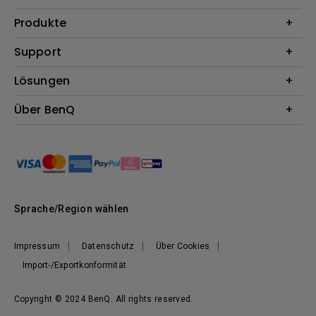
Produkte
Beamer
Support
Monitore
Kontakt
Lösungen
Lampen
Garantie
Webcams
Für Unternehmen
Über BenQ
Reparaturservice
Für Bildungsstätten
Downloads
Das Unternehmen
Für E-Sportler (Zowie)
Onlineshop FAQ
Nachhaltigkeit
BenQ Blog
Unser Versprechen
News
Sprache/Region wählen
Impressum
Datenschutz
Über Cookies
Import-/Exportkonformität
Copyright © 2024 BenQ. All rights reserved.