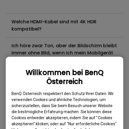
Welche HDMI-Kabel sind mit 4K HDR
kompatibel?
Ich höre zwar Ton, aber der Bildschirm bleibt
immer ohne Bild, wenn ich mein Mobilgerät
über ein Kabel oder einen Adapter an den
Projektor anschließe und versuche, Inhalte
Willkommen bei BenQ
von Netflix, Disney+, Hulu und anderen zu
Österreich
streamen. Wie kann ich das beheben?
BenQ Österreich respektiert den Schutz Ihrer Daten. Wir
Gibt es einen Projektor, der das Abspielen
verwenden Cookies und ähnliche Technologien, um
von Blu-ray 3D-Filmen mit einer passiven
sicherzustellen, dass Sie beim Besuch unserer Website
die bestmögliche Erfahrung machen. Sie können diese
polarisierten Brille unterstützt, wie bei
Cookies entweder akzeptieren, indem Sie auf "Cookies
meinem Fernseher?
akzeptieren" klicken, oder auf "Nur erforderliche Cookies"