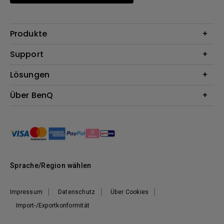
Produkte
Beamer
Support
Monitore
Kontakt
Lösungen
Lampen
Garantie
Webcams
Für Unternehmen
Über BenQ
Reparaturservice
Für Bildungsstätten
Downloads
Das Unternehmen
Für E-Sportler (Zowie)
Onlineshop FAQ
Nachhaltigkeit
BenQ Blog
Unser Versprechen
News
Sprache/Region wählen
Impressum
Datenschutz
Über Cookies
Import-/Exportkonformität