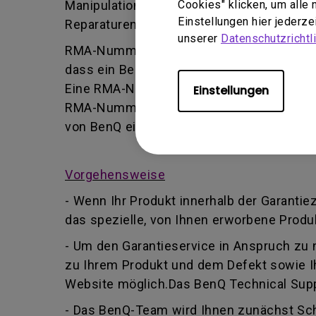
Manipulation oder falsche Einstellung/Ins
Cookies" klicken, um alle
Einstellungen hier jederz
Reparaturen durchführt.
unserer
Datenschutzrichtli
RMA-Nummer - Kurz für Returned Merchand
dass ein Benutzer vom BenQ-Team autoris
Eine RMA-Nummer ähnelt einer Tracking-Nu
Einstellungen
RMA-Nummer Informationen über deren For
von BenQ ein anderer BenQ Autorisierter 
Vorgehensweise
- Wenn Ihr Produkt innerhalb der Garantie
das spezielle, von Ihnen erworbene Produk
- Um den Garantieservice in Anspruch zu
zu Ihrem Produkt und dem Defekt sowie I
Website möglich.Das BenQ Technical Suppo
- Das BenQ-Team wird Ihnen zunächst Schr