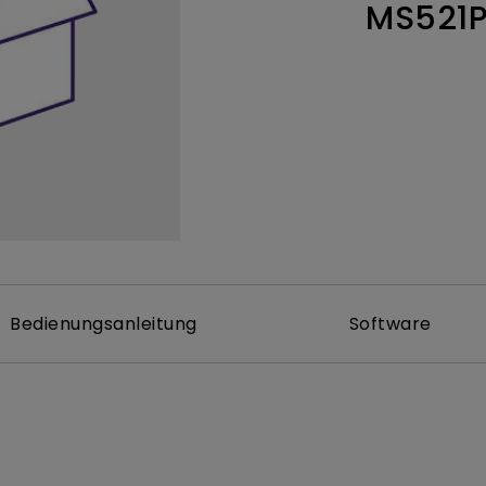
MS521
ch hinten gewölbter Monitor
Thunderbolt
Laser
bellose Steuerung
P3
Mit Android TV
tegriert
Mit Höhenverstellung
Mit niedrigem Input Lag
Bedienungsanleitung
Software