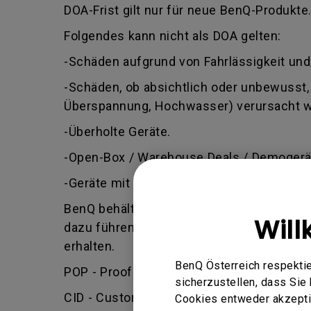
DOA-Frist gilt nur für neue BenQ-Produkte
Folgendes kann nicht als DOA gelten:
-Schäden aufgrund von Fahrlässigkeit und
-Schäden, ob absichtlich oder unbewusst, 
Überspannung, Hochwasser) verursacht 
-Überholte Geräte.
-Open-Box / Warehouse Deals / Demogerä
-Geräte mit einem Herstellungsdatum, das
BenQ behält sich das Recht vor, zu beurte
Will
dazu führen, dass Ihr Antrag abgelehnt wi
erhalten.
BenQ Österreich respektie
POP - Proof of Purchase (Kaufbeleg) - Ben
sicherzustellen, dass Si
CID - Customer Induced Damage (vom Kund
Cookies entweder akzeptie