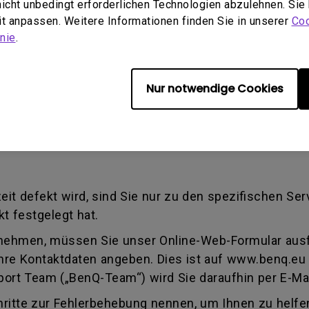
tallation verursacht wird. Dies gilt auch, wenn eine
 nicht unbedingt erforderlichen Technologien abzulehnen. Sie
eit anpassen. Weitere Informationen finden Sie in unserer
Coo
nie
.
ise Authorization number - Eine von BenQ verwende
iert wurde, ein Produkt zur Reparatur oder zum Aus
mmer dahingehend, dass sie eine Transaktion identifi
Nur notwendige Cookies
tschritt erhalten können. Sie müssen das Produkt a
Dienstanbieter genannt wurde.
zeit defekt wird, sind Sie nur zu den spezifischen Se
t festgelegt hat.
 nehmen, müssen Sie unser Online-Web-Formular ausfü
hre Kontaktdaten angeben. Dies ist auf www.benq.eu 
rt Team („BenQ-Team“) wird Sie daraufhin per E-Mai
itte zur Fehlerbehebung nennen, um Ihnen zu helfen