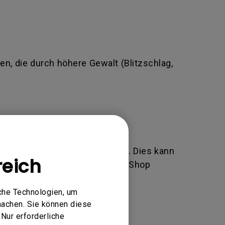
n, die durch höhere Gewalt (Blitzschlag,
äftsbedingungen von BenQ liegt. Dies kann
reich
r Einkäufe über unseren Online-Shop
che Technologien, um
.
machen. Sie können diese
brauch, Vernachlässigung und
Nur erforderliche