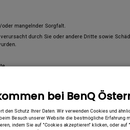
.
/oder mangelnder Sorgfalt.
verursacht durch Sie oder andere Dritte sowie Schäde
wurden.
te.
 älter als 1,5 Jahre ab Kaufdatum ist (Rechnung)
ilen, ob der Antrag innerhalb der Allgemeinen Gesch
kommen bei BenQ Öster
rd oder Sie keine oder nur eine Teilentschädigung fü
rt den Schutz Ihrer Daten. Wir verwenden Cookies und ähnli
Q akzeptiert nur eine gültige Rechnung als Kaufbeleg
e beim Besuch unserer Website die bestmögliche Erfahrung 
en verursachter Schaden) - Defekt, der durch Miss
ren, indem Sie auf "Cookies akzeptieren" klicken, oder auf "