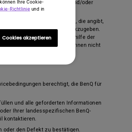
 unbefugte Person Änderungen und/oder
 können Ihre Cookie-
kie-Richtlinie
und in
te alphanumerische Kennung, die angibt,
tausch an den Hersteller zurückzugeben.
ziert und beide Parteien mithilfe der
Cookies akzeptieren
n BenQ zurückgeben, sofern Ihnen nicht
rvicebedingungen berechtigt, die BenQ für
llen und alle geforderten Informationen
oder Ihrer landesspezifischen BenQ-
l kontaktieren.
 oder den Defekt zu bestätigen.