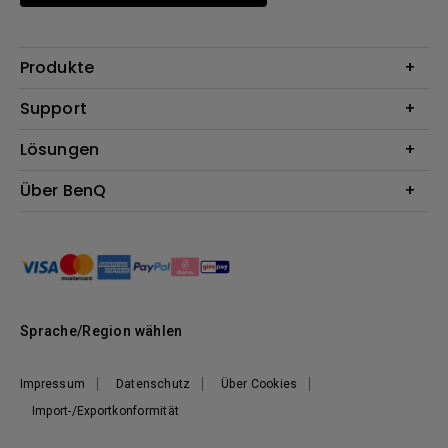
Produkte
Beamer
Support
Monitore
Kontakt
Lösungen
Lampen
Garantie
Webcams
Für Unternehmen
Über BenQ
Reparaturservice
Für Bildungsstätten
Downloads
Das Unternehmen
Für E-Sportler (Zowie)
Onlineshop FAQ
Nachhaltigkeit
BenQ Blog
Unser Versprechen
News
Sprache/Region wählen
Impressum
Datenschutz
Über Cookies
Import-/Exportkonformität