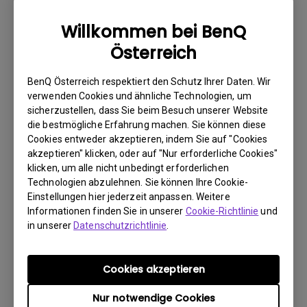
wie möglich über das Internet.
Willkommen bei BenQ
2. Fotografieren Sie Folgendes:
Österreich
a. Verpackungsmaterial (innen und außen)
b. den physischen Schaden
BenQ Österreich respektiert den Schutz Ihrer Daten. Wir
verwenden Cookies und ähnliche Technologien, um
3. Halten Sie die Rechnung und den Lieferschein bereit.
sicherzustellen, dass Sie beim Besuch unserer Website
die bestmögliche Erfahrung machen. Sie können diese
4. Verwenden Sie das Produkt nicht, da eventuell seine
Cookies entweder akzeptieren, indem Sie auf "Cookies
Betriebsstunden überprüft werden.
akzeptieren" klicken, oder auf "Nur erforderliche Cookies"
klicken, um alle nicht unbedingt erforderlichen
Technologien abzulehnen. Sie können Ihre Cookie-
Garantieeinschränkung
Einstellungen hier jederzeit anpassen. Weitere
Informationen finden Sie in unserer
Cookie-Richtlinie
und
Die Garantie für Lampen (hier als Leuchtmittel
in unserer
Datenschutzrichtlinie
.
bezeichnet) richtet sich nach dem
Leuchtmitteltyp und ist begrenzt auf:
Cookies akzeptieren
Nur notwendige Cookies
- Lampenlichtquelle (UHP): 1 Jahr bzw. 2000