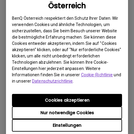
Österreich
wie möglich über das Internet.
2. Fotografieren Sie Folgendes:
BenQ Österreich respektiert den Schutz Ihrer Daten. Wir
verwenden Cookies und ähnliche Technologien, um
a. Verpackungsmaterial (innen und außen)
sicherzustellen, dass Sie beim Besuch unserer Website
b. den physischen Schaden
die bestmögliche Erfahrung machen. Sie können diese
Cookies entweder akzeptieren, indem Sie auf "Cookies
3. Halten Sie die Rechnung und den Lieferschein bereit.
akzeptieren" klicken, oder auf "Nur erforderliche Cookies"
4. Verwenden Sie das Produkt nicht, da eventuell seine
klicken, um alle nicht unbedingt erforderlichen
Technologien abzulehnen. Sie können Ihre Cookie-
Betriebsstunden überprüft werden.
Einstellungen hier jederzeit anpassen. Weitere
Informationen finden Sie in unserer
Cookie-Richtlinie
und
in unserer
Datenschutzrichtlinie
.
Garantieeinschränkung
Die Garantie für Lampen (hier als Leuchtmittel
Cookies akzeptieren
bezeichnet) richtet sich nach dem
Leuchtmitteltyp und ist begrenzt auf:
Nur notwendige Cookies
Einstellungen
- Lampenlichtquelle (UHP): 1 Jahr bzw. 2000