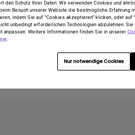
rt den Schutz Ihrer Daten. Wir verwenden Cookies und ähnli
e beim Besuch unserer Website die bestmögliche Erfahrung 
q.benq_b2c.core.models.vo.
Update:
2011/09/20
ren, indem Sie auf "Cookies akzeptieren" klicken, oder auf "
tSupportDownloadItem@354
Sprache:
German
 nicht unbedingt erforderlichen Technologien abzulehnen. Sie
Dateigröße:
5.91 MB
2012-08-01
eit anpassen. Weitere Informationen finden Sie in unserer
Coo
Version:
:
GM
nie
.
öße:
321.73KB
Nur notwendige Cookies
chau
Vorschau