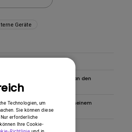
terne Geräte
 ein Kabel oder einen Adapter an den
reich
n. Wie kann ich das beheben?
en Brille unterstützt, wie bei meinem
che Technologien, um
machen. Sie können diese
Nur erforderliche
 können Ihre Cookie-
kie-Richtlinie
und in