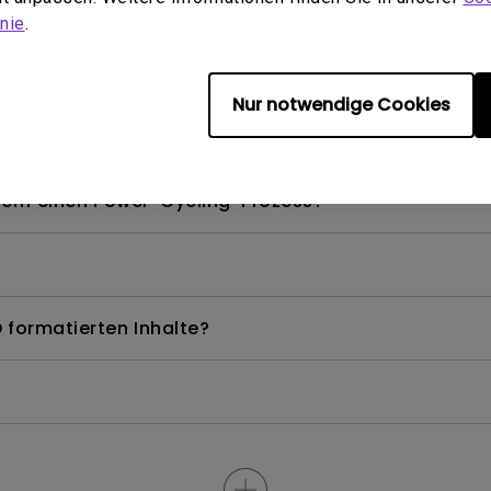
nie
.
V-Dongles nicht verwenden, um das Android TV-Syst
Nur notwendige Cookies
els, das ich verwenden kann?
dern einen Power-Cycling-Prozess?
 formatierten Inhalte?