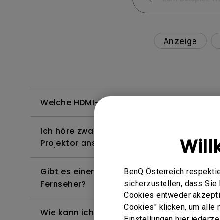
Anzeige
Welche HDMI-Kabel sind mit 4K HDR kompa
Ich höre zwar Ton, aber der Bildschirm bl
Will
Projektor anschließe und versuche, Inhalt
Gibt es einen Projektor, der das Abspielen
BenQ Österreich respektie
Fernseher?
sicherzustellen, dass Si
Cookies entweder akzeptie
Cookies" klicken, um alle
Wie kann ich die Bildkurve korrigieren, die 
Einstellungen hier jederz