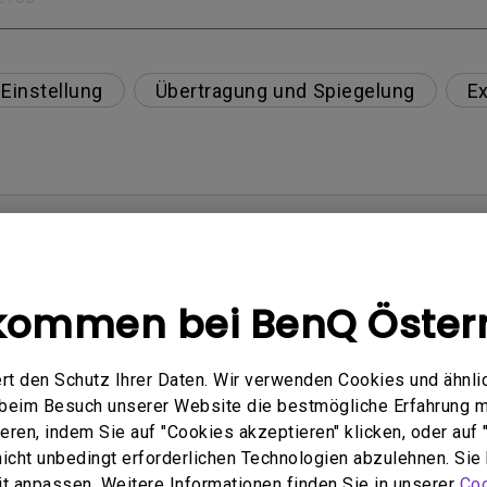
Einstellung
Übertragung und Spiegelung
Ex
tibel?
eibt immer ohne Bild, wenn ich mein Mobilgerät über
kommen bei BenQ Öster
e von Netflix, Disney+, Hulu und anderen zu streame
 von Blu-ray 3D-Filmen mit einer passiven polarisiert
rt den Schutz Ihrer Daten. Wir verwenden Cookies und ähnli
e beim Besuch unserer Website die bestmögliche Erfahrung 
ren, indem Sie auf "Cookies akzeptieren" klicken, oder auf "
 nicht unbedingt erforderlichen Technologien abzulehnen. Sie
im oberen Teil des projizierten Bildes erscheint?
eit anpassen. Weitere Informationen finden Sie in unserer
Coo