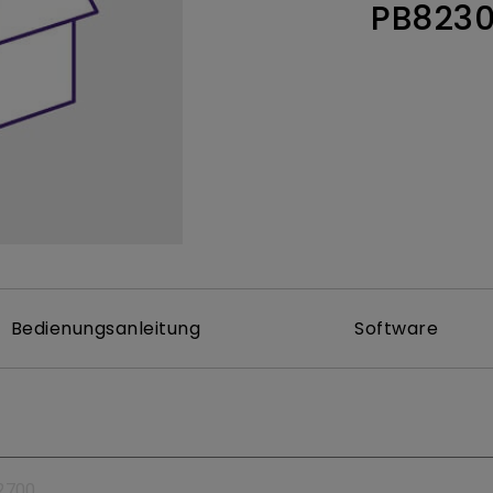
PB823
ch hinten gewölbter Monitor
Thunderbolt
Laser
bellose Steuerung
P3
Mit Android TV
tegriert
Mit Höhenverstellung
Mit niedrigem Input Lag
Bedienungsanleitung
Software