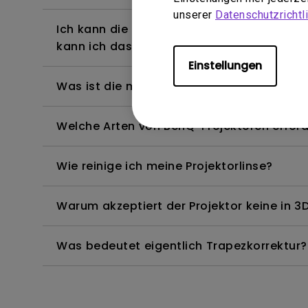
unserer
Datenschutzrichtli
Ich kann die Fernbedienung des Android T
kann ich das beheben?
Einstellungen
Was ist die maximale Länge des HDMI-Kab
Welche Arten von BenQ-Projektoren erfor
Wie reinige ich meine Projektorlinse?
Warum akzeptiert der Projektor keine in 3D
Was bedeutet eigentlich Trapezkorrektur?