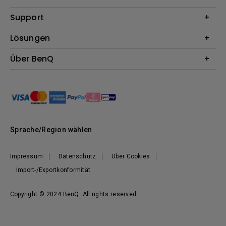
Beamer
Support
Monitore
Kontakt
Lösungen
Lampen
Garantie
Webcams
Für Unternehmen
Über BenQ
Reparaturservice
Für Bildungsstätten
Downloads
Das Unternehmen
Für E-Sportler (Zowie)
Onlineshop FAQ
Nachhaltigkeit
BenQ Blog
Unser Versprechen
News
Sprache/Region wählen
Impressum
Datenschutz
Über Cookies
Import-/Exportkonformität
Copyright © 2024 BenQ. All rights reserved.