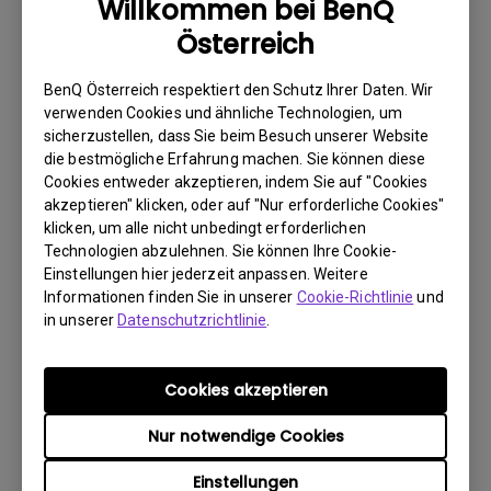
Willkommen bei BenQ
Österreich
BenQ Österreich respektiert den Schutz Ihrer Daten. Wir
Control Protocols
verwenden Cookies und ähnliche Technologien, um
RS232 Control Guide
sicherzustellen, dass Sie beim Besuch unserer Website
die bestmögliche Erfahrung machen. Sie können diese
Update:
2018/04/13
Cookies entweder akzeptieren, indem Sie auf "Cookies
akzeptieren" klicken, oder auf "Nur erforderliche Cookies"
Sprache:
klicken, um alle nicht unbedingt erforderlichen
Dateigröße:
972.55 KB
Technologien abzulehnen. Sie können Ihre Cookie-
Version:
0
Einstellungen hier jederzeit anpassen. Weitere
Informationen finden Sie in unserer
Cookie-Richtlinie
und
Vorschau
in unserer
Datenschutzrichtlinie
.
Cookies akzeptieren
Nur notwendige Cookies
Benutzerhandbuch
Benutzerhandbuch
Einstellungen