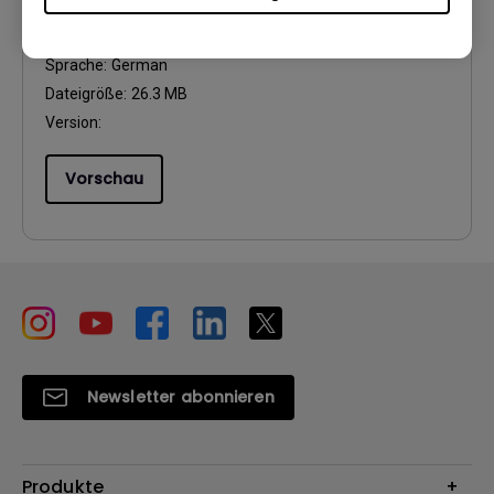
Update:
2016/11/08
Sprache:
German
Dateigröße:
26.3 MB
Version:
Vorschau
Newsletter abonnieren
Produkte