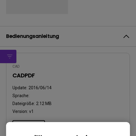
Bedienungsanleitung
CAD
CADPDF
Update:
2016/06/14
Sprache:
Dateigröße:
2.12 MB
Version:
v1
Vorschau