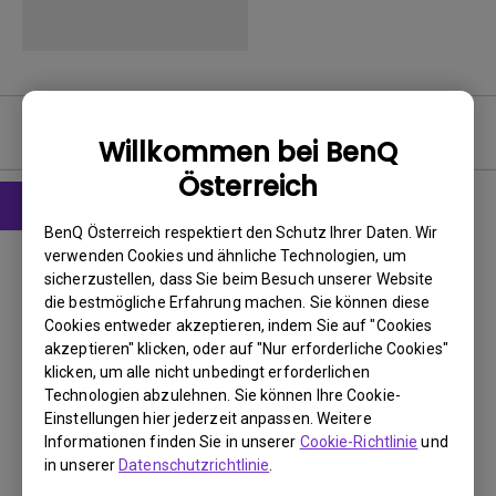
Bedienungsanleitung
Willkommen bei BenQ
Österreich
BenQ Österreich respektiert den Schutz Ihrer Daten. Wir
Benutzerhandbuch
verwenden Cookies und ähnliche Technologien, um
Benutzerhandbuch
sicherzustellen, dass Sie beim Besuch unserer Website
die bestmögliche Erfahrung machen. Sie können diese
Update:
2008/04/16
Cookies entweder akzeptieren, indem Sie auf "Cookies
akzeptieren" klicken, oder auf "Nur erforderliche Cookies"
Sprache:
German
klicken, um alle nicht unbedingt erforderlichen
Dateigröße:
4.06 MB
Technologien abzulehnen. Sie können Ihre Cookie-
Version:
Einstellungen hier jederzeit anpassen. Weitere
Informationen finden Sie in unserer
Cookie-Richtlinie
und
Vorschau
in unserer
Datenschutzrichtlinie
.