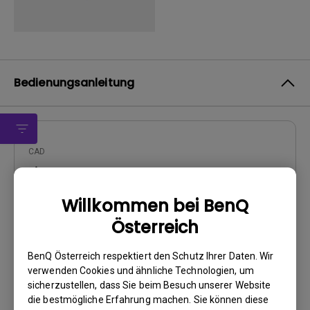
Bedienungsanleitung
CAD
zip
Willkommen bei BenQ
Update:
2019/04/03
Sprache:
Österreich
Dateigröße:
1.53 MB
Version:
v1.0
BenQ Österreich respektiert den Schutz Ihrer Daten. Wir
verwenden Cookies und ähnliche Technologien, um
sicherzustellen, dass Sie beim Besuch unserer Website
Vorschau
die bestmögliche Erfahrung machen. Sie können diese