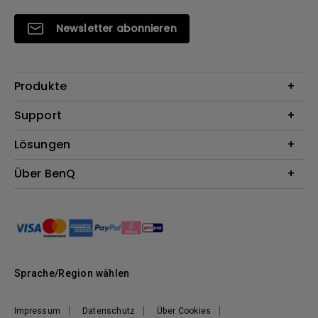
Newsletter abonnieren
Produkte
Beamer
Support
Monitore
Kontakt
Lösungen
Lampen
Garantie
Webcams
Für Unternehmen
Über BenQ
Reparaturservice
Für Bildungsstätten
Downloads
Das Unternehmen
Für E-Sportler (Zowie)
Onlineshop FAQ
Nachhaltigkeit
BenQ Blog
Unser Versprechen
News
Sprache/Region wählen
Impressum
Datenschutz
Über Cookies