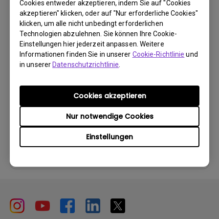
Cookies entweder akzeptieren, indem Sie auf "Cookies
akzeptieren" klicken, oder auf "Nur erforderliche Cookies"
klicken, um alle nicht unbedingt erforderlichen
Technologien abzulehnen. Sie können Ihre Cookie-
Einstellungen hier jederzeit anpassen. Weitere
Control Protocols
Informationen finden Sie in unserer
Cookie-Richtlinie
und
RS232 Control Guide
in unserer
Datenschutzrichtlinie
.
Update:
2018/09/04
Sprache:
Cookies akzeptieren
Dateigröße:
1.02 MB
Nur notwendige Cookies
Version:
0
Einstellungen
Vorschau