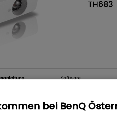
TH683
ch hinten gewölbter Monitor
Thunderbolt
Laser
bellose Steuerung
P3
Mit Android TV
tegriert
Mit Höhenverstellung
Mit niedrigem Input Lag
sanleitung
Software
kommen bei BenQ Öster
t
Benutzerhandbuch
blatt_BenQ TH683
Benutzerhandbuch