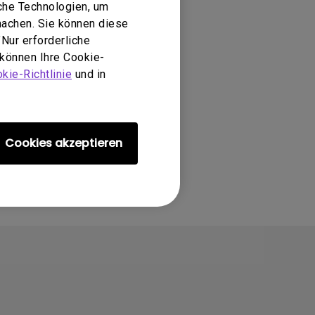
che Technologien, um
machen. Sie können diese
Nur erforderliche
 können Ihre Cookie-
kie-Richtlinie
und in
Cookies akzeptieren