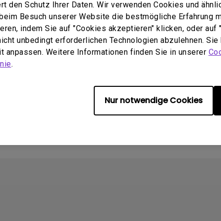
rt den Schutz Ihrer Daten. Wir verwenden Cookies und ähnli
e beim Besuch unserer Website die bestmögliche Erfahrung 
q.benq_b2c.core.models.vo.
Update:
2017/05/23
ren, indem Sie auf "Cookies akzeptieren" klicken, oder auf "
tSupportDownloadItem@5f3
Sprache:
German
 nicht unbedingt erforderlichen Technologien abzulehnen. Sie
Dateigröße:
13.31 MB
2016-09-17
eit anpassen. Weitere Informationen finden Sie in unserer
Coo
Version:
:
Deutsch
nie
.
öße:
289.79 KB
:
Deutsch
Nur notwendige Cookies
chau
Vorschau