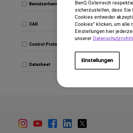
BenQ Österreich respektie
Benutzerhandbuch
sicherzustellen, dass Si
com.ben
Cookies entweder akzeptie
Produc
30bc6
Cookies" klicken, um alle
CAD
Update:
Einstellungen hier jederz
Sprache
unserer
Datenschutzrichtli
Dateigr
Control Protocols
Version
Einstellungen
Datasheet
Vors