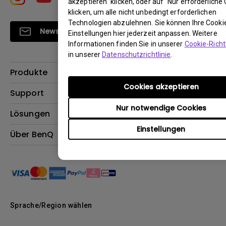
akzeptieren" klicken, oder auf "Nur erforderliche
klicken, um alle nicht unbedingt erforderlichen
Technologien abzulehnen. Sie können Ihre Cooki
Newsletter abonnieren
Einstellungen hier jederzeit anpassen. Weitere
Informationen finden Sie in unserer
Cookie-Richtl
in unserer
Datenschutzrichtlinie
.
Produkte
Cookies akzeptieren
Beamer
Support
Monitore
Nur notwendige Cookies
Kontakt
Lösungen
Lampen
Garantie
Einstellungen
Webcams
Für Unternehmen
Über BenQ
Reparaturservice
Für Bildungsstätten
Downloads
Das Unternehmen
Für E-Sportler (Zowie)
Onlineshop FAQ
Nachhaltigkeit
BenQ Blog
Unser Versprechen
News
Sprache/Region wählen