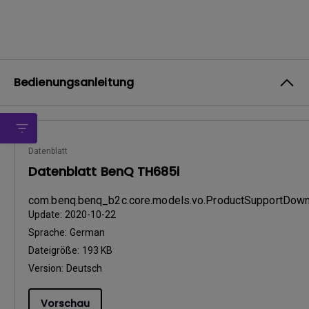
Bedienungsanleitung
Datenblatt
Datenblatt BenQ TH685i
com.benq.benq_b2c.core.models.vo.ProductSupportDo
Update:
2020-10-22
Sprache:
German
Dateigröße:
193 KB
Version:
Deutsch
Vorschau