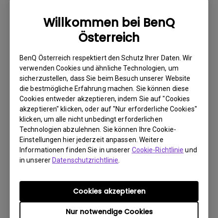
wie möglich über das Internet.
Willkommen bei BenQ
2. Fotografieren Sie Folgendes:
Österreich
a. Verpackungsmaterial (innen und außen)
b. den physischen Schaden
BenQ Österreich respektiert den Schutz Ihrer Daten. Wir
verwenden Cookies und ähnliche Technologien, um
3. Halten Sie die Rechnung und den Lieferschein bereit.
sicherzustellen, dass Sie beim Besuch unserer Website
die bestmögliche Erfahrung machen. Sie können diese
4. Verwenden Sie das Produkt nicht, da eventuell seine
Cookies entweder akzeptieren, indem Sie auf "Cookies
Betriebsstunden überprüft werden.
akzeptieren" klicken, oder auf "Nur erforderliche Cookies"
klicken, um alle nicht unbedingt erforderlichen
Technologien abzulehnen. Sie können Ihre Cookie-
Garantieeinschränkung
Einstellungen hier jederzeit anpassen. Weitere
Informationen finden Sie in unserer
Cookie-Richtlinie
und
Die Garantie für Lampen (hier als Leuchtmittel
in unserer
Datenschutzrichtlinie
.
bezeichnet) richtet sich nach dem
Leuchtmitteltyp und ist begrenzt auf:
Cookies akzeptieren
Nur notwendige Cookies
- Lampenlichtquelle (UHP): 1 Jahr bzw. 2000