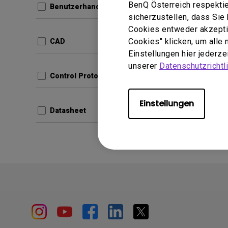
BenQ Österreich respektie
Benutzerhandbuch
sicherzustellen, dass Si
com.ben
Cookies entweder akzeptie
Produc
ad36c
Cookies" klicken, um alle
CAD
Update:
Einstellungen hier jederz
Sprache
unserer
Datenschutzrichtli
Dateigr
Control Protocols
Version
Einstellungen
Datasheet
Vors