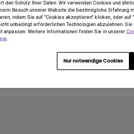
rt den Schutz Ihrer Daten. Wir verwenden Cookies und ähnli
e beim Besuch unserer Website die bestmögliche Erfahrung 
q.benq_b2c.core.models.vo.
Update:
2014/08/07
ren, indem Sie auf "Cookies akzeptieren" klicken, oder auf "
tSupportDownloadItem@186
Sprache:
Multi-Language
 nicht unbedingt erforderlichen Technologien abzulehnen. Sie
Dateigröße:
3.53 MB
2015-08-31
eit anpassen. Weitere Informationen finden Sie in unserer
Coo
Version:
:
Deutsch
nie
.
öße:
324KB
:
Deutsch
Nur notwendige Cookies
chau
Vorschau