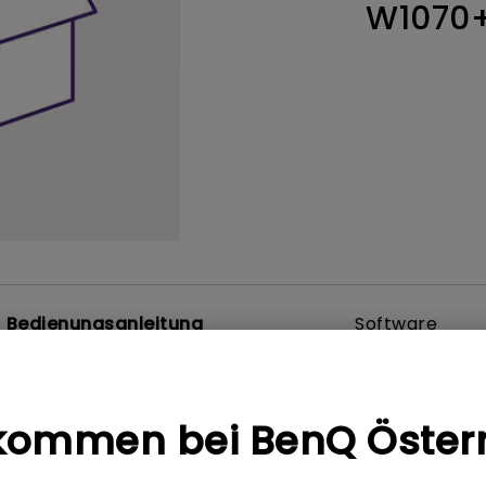
W1070
ch hinten gewölbter Monitor
Thunderbolt
Laser
bellose Steuerung
P3
Mit Android TV
tegriert
Mit Höhenverstellung
Mit niedrigem Input Lag
Bedienungsanleitung
Software
kommen bei BenQ Öster
t
Benutzerhandbuch
blatt BenQ W1070+
Schnellanleitung