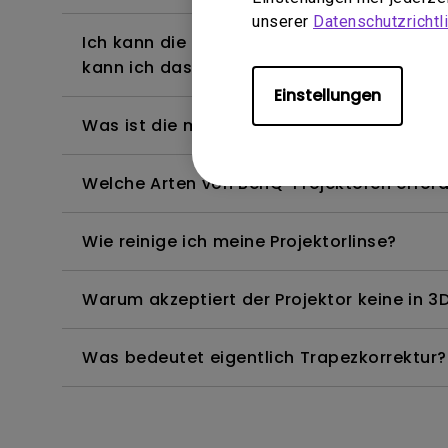
unserer
Datenschutzrichtli
Ich kann die Fernbedienung des Android T
kann ich das beheben?
Einstellungen
Was ist die maximale Länge des HDMI-Kab
Welche Arten von BenQ-Projektoren erfor
Wie reinige ich meine Projektorlinse?
Warum akzeptiert der Projektor keine in 3D
Was bedeutet eigentlich Trapezkorrektur?