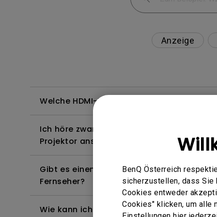
Anzeige
Welche HDMI-Kabel sind mit 4K HDR kompa
Ich höre zwar Ton, aber der Bildschirm bl
Will
Projektor anschließe und versuche, Inhalt
Gibt es einen Projektor, der das Abspielen
BenQ Österreich respektie
Fernseher?
sicherzustellen, dass Si
Cookies entweder akzeptie
Cookies" klicken, um alle
Wie kann ich die Bildkurve korrigieren, die 
Einstellungen hier jederz