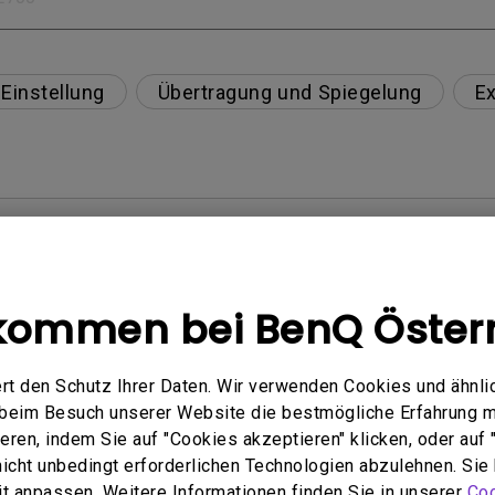
Einstellung
Übertragung und Spiegelung
Ex
tibel?
eibt immer ohne Bild, wenn ich mein Mobilgerät über
kommen bei BenQ Öster
e von Netflix, Disney+, Hulu und anderen zu streame
 von Blu-ray 3D-Filmen mit einer passiven polarisiert
rt den Schutz Ihrer Daten. Wir verwenden Cookies und ähnli
e beim Besuch unserer Website die bestmögliche Erfahrung 
ren, indem Sie auf "Cookies akzeptieren" klicken, oder auf "
 nicht unbedingt erforderlichen Technologien abzulehnen. Sie
im oberen Teil des projizierten Bildes erscheint?
eit anpassen. Weitere Informationen finden Sie in unserer
Coo