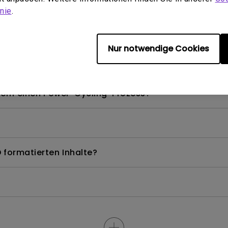
nie
.
V-Dongles nicht verwenden, um das Android TV-Syst
Nur notwendige Cookies
els, das ich verwenden kann?
dern einen Power-Cycling-Prozess?
 formatierten Inhalte?