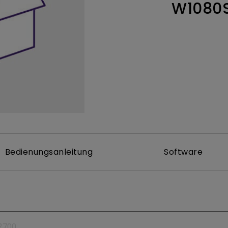
W1080
ch hinten gewölbter Monitor
Thunderbolt
Laser
bellose Steuerung
P3
Mit Android TV
tegriert
Mit Höhenverstellung
Mit niedrigem Input Lag
Bedienungsanleitung
Software