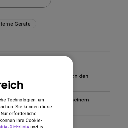
terne Geräte
 ein Kabel oder einen Adapter an den
reich
n. Wie kann ich das beheben?
en Brille unterstützt, wie bei meinem
che Technologien, um
machen. Sie können diese
Nur erforderliche
 können Ihre Cookie-
kie-Richtlinie
und in