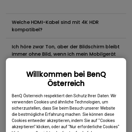
Welche HDMI-Kabel sind mit 4K HDR
kompatibel?
Ich höre zwar Ton, aber der Bildschirm bleibt
immer ohne Bild, wenn ich mein Mobilgerät
über ein Kabel oder einen Adapter an den
Projektor anschließe und versuche, Inhalte
Willkommen bei BenQ
von Netflix, Disney+, Hulu und anderen zu
Österreich
streamen. Wie kann ich das beheben?
BenQ Österreich respektiert den Schutz Ihrer Daten. Wir
Gibt es einen Projektor, der das Abspielen
verwenden Cookies und ähnliche Technologien, um
von Blu-ray 3D-Filmen mit einer passiven
sicherzustellen, dass Sie beim Besuch unserer Website
die bestmögliche Erfahrung machen. Sie können diese
polarisierten Brille unterstützt, wie bei
Cookies entweder akzeptieren, indem Sie auf "Cookies
meinem Fernseher?
akzeptieren" klicken, oder auf "Nur erforderliche Cookies"