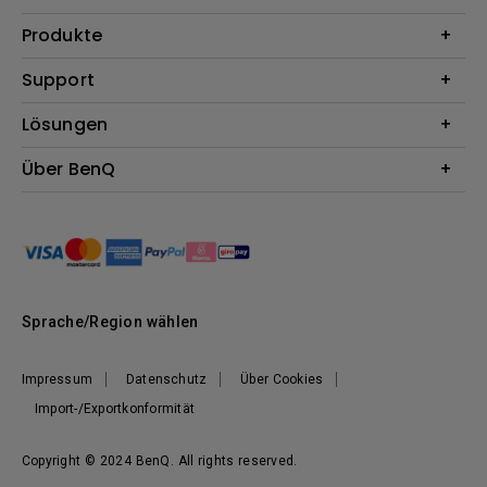
Produkte
Beamer
Support
Monitore
Kontakt
Lösungen
Lampen
Garantie
Webcams
Für Unternehmen
Über BenQ
Reparaturservice
Für Bildungsstätten
Downloads
Das Unternehmen
Für E-Sportler (Zowie)
Onlineshop FAQ
Nachhaltigkeit
BenQ Blog
Unser Versprechen
News
Sprache/Region wählen
Impressum
Datenschutz
Über Cookies
Import-/Exportkonformität
Copyright © 2024 BenQ. All rights reserved.