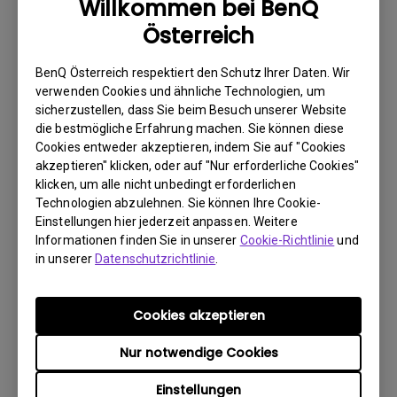
Willkommen bei BenQ
Österreich
BenQ Österreich respektiert den Schutz Ihrer Daten. Wir
Benutzerhandbuch
verwenden Cookies und ähnliche Technologien, um
Installationsanleitung
sicherzustellen, dass Sie beim Besuch unserer Website
die bestmögliche Erfahrung machen. Sie können diese
Update:
2018/05/07
Cookies entweder akzeptieren, indem Sie auf "Cookies
akzeptieren" klicken, oder auf "Nur erforderliche Cookies"
Sprache:
Multi-Language
klicken, um alle nicht unbedingt erforderlichen
Dateigröße:
23.65 MB
Technologien abzulehnen. Sie können Ihre Cookie-
Version:
Einstellungen hier jederzeit anpassen. Weitere
Informationen finden Sie in unserer
Cookie-Richtlinie
und
Vorschau
in unserer
Datenschutzrichtlinie
.
Cookies akzeptieren
Nur notwendige Cookies
Benutzerhandbuch
Benutzerhandbuch
Einstellungen