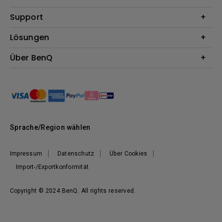
Beamer
Support
Monitore
Kontakt
Lösungen
Lampen
Garantie
Webcams
Für Unternehmen
Über BenQ
Reparaturservice
Für Bildungsstätten
Downloads
Das Unternehmen
Für E-Sportler (Zowie)
Onlineshop FAQ
Nachhaltigkeit
BenQ Blog
Unser Versprechen
News
Sprache/Region wählen
Impressum
Datenschutz
Über Cookies
Import-/Exportkonformität
Copyright © 2024 BenQ. All rights reserved.