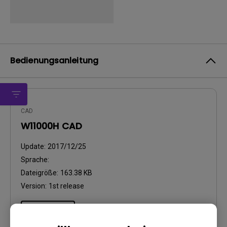
Bedienungsanleitung
CAD
W11000H CAD
Update:
2017/12/25
Sprache:
Dateigröße:
163.38 KB
Version:
1st release
Vorschau