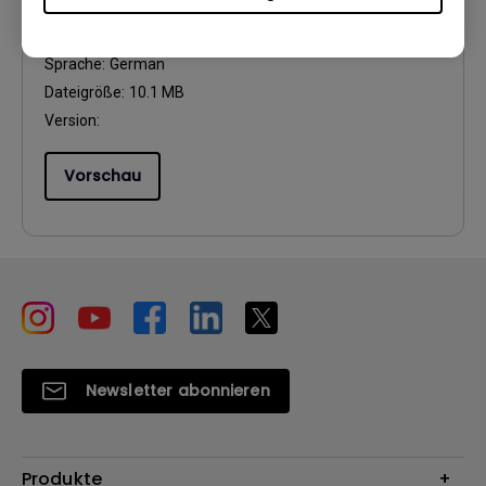
Update:
2017/11/14
Sprache:
German
Dateigröße:
10.1 MB
Version:
Vorschau
Newsletter abonnieren
Produkte