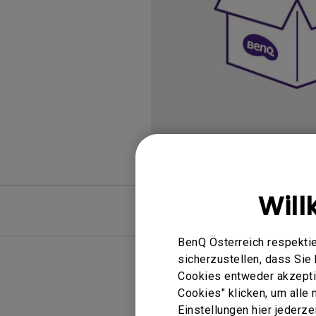
Golfsimulator Beamer
Na
PianoLight
Golf
Ka
In
Will
FAQ
BenQ Österreich respektie
sicherzustellen, dass Si
Cookies entweder akzeptie
Cookies" klicken, um alle
Keine 
Einstellungen hier jederz