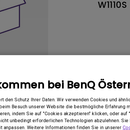
W1110S
ch hinten gewölbter Monitor
Thunderbolt
Laser
bellose Steuerung
P3
Mit Android TV
tegriert
Mit Höhenverstellung
Mit niedrigem Input Lag
kommen bei BenQ Öster
Bedienungsanleitung
Software
rt den Schutz Ihrer Daten. Wir verwenden Cookies und ähnli
e beim Besuch unserer Website die bestmögliche Erfahrung 
ren, indem Sie auf "Cookies akzeptieren" klicken, oder auf "
 nicht unbedingt erforderlichen Technologien abzulehnen. Sie
zugehörigen Software &amp; 
eit anpassen. Weitere Informationen finden Sie in unserer
Coo