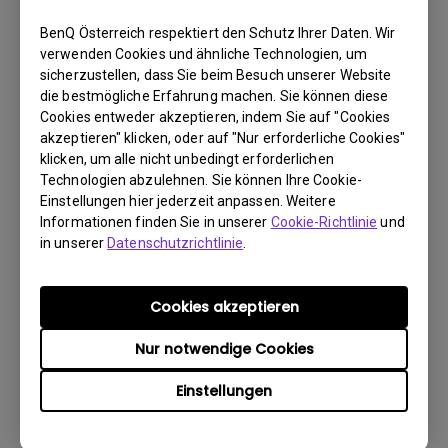
Herunterladen
BenQ Österreich respektiert den Schutz Ihrer Daten. Wir
verwenden Cookies und ähnliche Technologien, um
sicherzustellen, dass Sie beim Besuch unserer Website
die bestmögliche Erfahrung machen. Sie können diese
Cookies entweder akzeptieren, indem Sie auf "Cookies
akzeptieren" klicken, oder auf "Nur erforderliche Cookies"
Firmware
klicken, um alle nicht unbedingt erforderlichen
System Firmware for Projector W2710(i)
Technologien abzulehnen. Sie können Ihre Cookie-
and HT3560(i)
Einstellungen hier jederzeit anpassen. Weitere
Informationen finden Sie in unserer
Cookie-Richtlinie
und
BS:
Others
in unserer
Datenschutzrichtlinie
.
OS Version:
Version:
V1.1.0
Cookies akzeptieren
Update:
2023/10/16
Dateigröße:
635.58 MB
Nur notwendige Cookies
Herunterladen
Einstellungen