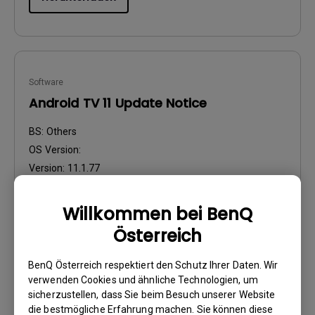
Software
Android TV 11 Update Notice
BS:
Others
OS Version:
Version:
11.1.77
Update:
2025/01/06
Dateigröße:
471.33 KB
Willkommen bei BenQ
Österreich
Herunterladen
BenQ Österreich respektiert den Schutz Ihrer Daten. Wir
verwenden Cookies und ähnliche Technologien, um
sicherzustellen, dass Sie beim Besuch unserer Website
die bestmögliche Erfahrung machen. Sie können diese