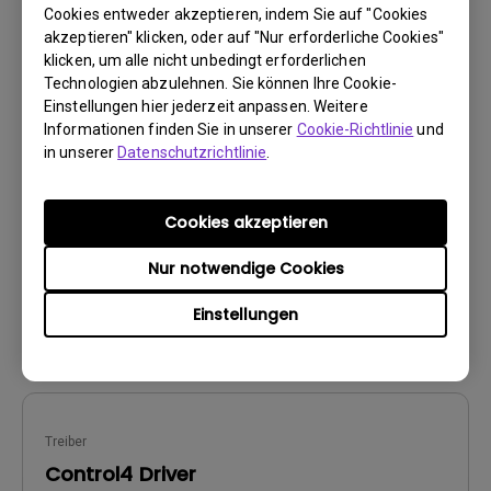
Cookies entweder akzeptieren, indem Sie auf "Cookies
Firmware
akzeptieren" klicken, oder auf "Nur erforderliche Cookies"
Readme Notice before Firmware
klicken, um alle nicht unbedingt erforderlichen
Upgrade for BenQ QS02 Android TV
Technologien abzulehnen. Sie können Ihre Cookie-
Projector Remote
Einstellungen hier jederzeit anpassen. Weitere
Informationen finden Sie in unserer
Cookie-Richtlinie
und
BS:
Others
in unserer
Datenschutzrichtlinie
.
OS Version:
Version:
-
Cookies akzeptieren
Update:
2024/12/03
Dateigröße:
33.28 KB
Nur notwendige Cookies
Herunterladen
Einstellungen
Treiber
Control4 Driver