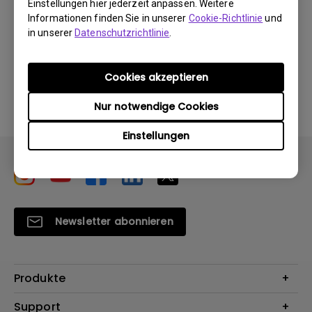
Einstellungen hier jederzeit anpassen. Weitere
Informationen finden Sie in unserer
Cookie-Richtlinie
und
in unserer
Datenschutzrichtlinie
.
Durch die Nutzung eines der oben genannten
Cookies akzeptieren
Softwareprogramme erklären Sie sich mit unseren
Bedingungen der
Endbenutzer-Lizenzvereinbarungen
Nur notwendige Cookies
einverstanden
.
Einstellungen
Newsletter abonnieren
Produkte
Beamer
Support