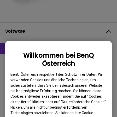
Software
Willkommen bei BenQ
Firmware
Österreich
Firmware & Notice
BenQ Österreich respektiert den Schutz Ihrer Daten. Wir
BS:
Others|Windows
verwenden Cookies und ähnliche Technologien, um
OS Version:
sicherzustellen, dass Sie beim Besuch unserer Website
Version:
v1.0.3
die bestmögliche Erfahrung machen. Sie können diese
Update:
2021/01/12
Cookies entweder akzeptieren, indem Sie auf "Cookies
akzeptieren" klicken, oder auf "Nur erforderliche Cookies"
Dateigröße:
408.9 MB
klicken, um alle nicht unbedingt erforderlichen
Technologien abzulehnen. Sie können Ihre Cookie-
Herunterladen