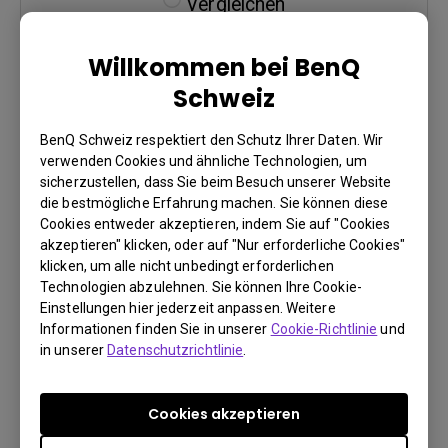
Vergleichen
Willkommen bei BenQ
Schweiz
BenQ Schweiz respektiert den Schutz Ihrer Daten. Wir
verwenden Cookies und ähnliche Technologien, um
sicherzustellen, dass Sie beim Besuch unserer Website
die bestmögliche Erfahrung machen. Sie können diese
Cookies entweder akzeptieren, indem Sie auf "Cookies
akzeptieren" klicken, oder auf "Nur erforderliche Cookies"
W750
klicken, um alle nicht unbedingt erforderlichen
Technologien abzulehnen. Sie können Ihre Cookie-
2500lm Full HD Blu-ray 3D Supported
Einstellungen hier jederzeit anpassen. Weitere
1.31-1.57(100”@2.9m)
Informationen finden Sie in unserer
Cookie-Richtlinie
und
in unserer
Datenschutzrichtlinie
.
Throw Ratio 1.2X Zoom
Cookies akzeptieren