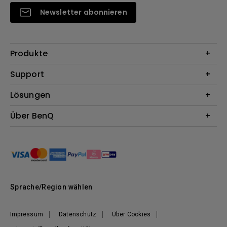
Newsletter abonnieren
Produkte
Beamer
Support
Monitore
Kontakt
Lösungen
Lampen
Garantie
Webcams
Für Unternehmen
Über BenQ
Reparaturservice
Dockingstation
Für Bildungsstätten
Downloads
Das Unternehmen
Für E-Sportler (Zowie)
BenQ Blog
Nachhaltigkeit
News
Sprache/Region wählen
Impressum
Datenschutz
Über Cookies