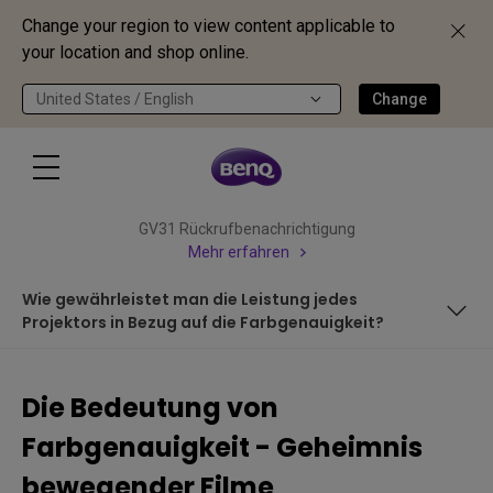
Change your region to view content applicable to
your location and shop online.
United States / English
Change
GV31 Rückrufbenachrichtigung
Mehr erfahren
Wie gewährleistet man die Leistung jedes
Projektors in Bezug auf die Farbgenauigkeit?
Ist ein großer Farbumfang das gleiche wie
Farbgenauigkeit?
Die Bedeutung von
Kann ein Farbumfang, der Rec.709 erreicht, als farbgenau
Farbgenauigkeit - Geheimnis
bezeichnet werden?
Wie erklärt man die Genauigkeit einer Farbwiedergabe?
bewegender Filme