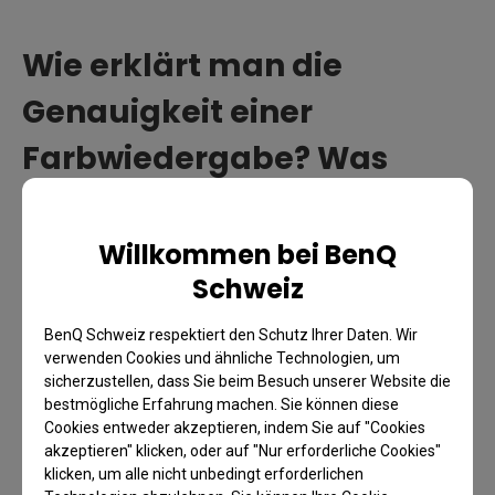
Wie erklärt man die
Genauigkeit einer
Farbwiedergabe? Was
bedeutet „CIE dE2000“?
Willkommen bei BenQ
Wie genau die Farben deines Projektors wirklich
Schweiz
sind, lässt sich oft schwer in bloßen Worten
erklären. Deshalb wird dies meist über den
BenQ Schweiz respektiert den Schutz Ihrer Daten. Wir
Farbunterschied
beschrieben – also die
verwenden Cookies und ähnliche Technologien, um
Abweichung zwischen dem projizierten Bild deines
sicherzustellen, dass Sie beim Besuch unserer Website die
bestmögliche Erfahrung machen. Sie können diese
Beamers und einer standardisierten Version der
Cookies entweder akzeptieren, indem Sie auf "Cookies
geprüften Farbe.
akzeptieren" klicken, oder auf "Nur erforderliche Cookies"
klicken, um alle nicht unbedingt erforderlichen
Sobald du die Farben deines Projektors