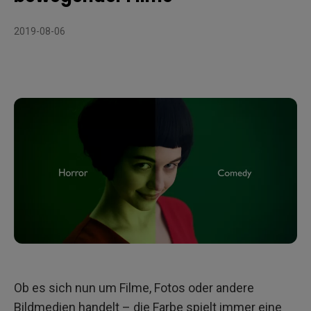
Was bedeutet „CIE dE2000“?
Wie gewährleistet man die Leistung jedes Projektors in
2019-08-06
Bezug auf die Farbgenauigkeit?
Ob es sich nun um Filme, Fotos oder andere
Bildmedien handelt – die Farbe spielt immer eine