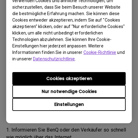
verwenden Cookies und ähnliche Technologien, um
(„BenQ-Team“) wird Sie daraufhin per E-Mail
sicherzustellen, dass Sie beim Besuch unserer Website
kontaktieren.
die bestmögliche Erfahrung machen. Sie können diese
- Das BenQ-Team wird Ihnen zunächst Schritte zur
Cookies entweder akzeptieren, indem Sie auf "Cookies
akzeptieren" klicken, oder auf "Nur erforderliche Cookies"
Fehlerbehebung nennen, um Ihnen zu helfen oder den
klicken, um alle nicht unbedingt erforderlichen
Defekt zu bestätigen.
Technologien abzulehnen. Sie können Ihre Cookie-
- Sobald der Defekt durch den Agenten, der für Ihren Fall
Einstellungen hier jederzeit anpassen. Weitere
zuständig ist, bestätigt wurde, wird eine RMA-Nummer
Informationen finden Sie in unserer
Cookie-Richtlinie
und
für Ihr Produkt ausgestellt.
in unserer
Datenschutzrichtlinie
.
- Sie müssen das Produkt an BenQ zurückgeben, sofern
Ihnen nicht von BenQ ein anderer BenQ Autorisierter
Cookies akzeptieren
Dienstanbieter genannt wurde. Falls Ihr Produkt Ihnen
mit einem physischen Schaden geliefert wurde, bitten
Nur notwendige Cookies
wir Sie, folgende Informationen bereitzuhalten.
Einstellungen
- Dadurch können wir besser herausfinden, ob der
Schaden während des Transports oder bereits davor
entstanden ist.
1. Informieren Sie BenQ oder den Verkäufer so schnell
wie möglich über das Internet.