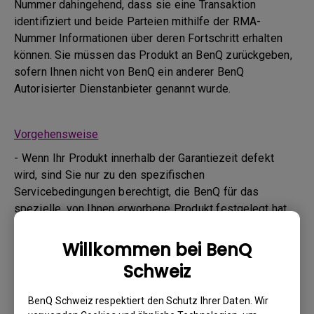
Nummer dahingehend, dass sie eine Transaktion
identifiziert und beide Parteien mithilfe der RMA-
Nummer Informationen über deren Fortschritt erhalten
können. Sie müssen das Produkt an BenQ zurückgeben,
sofern Ihnen nicht von BenQ ein anderer BenQ
Autorisierter Dienstanbieter genannt wurde.
Vorgehensweise
- Wenn Ihr Produkt innerhalb der Garantiezeit defekt
wird, sind Sie nur zu den spezifischen
Servicebedingungen berechtigt, die BenQ für das
spezielle, von Ihnen erworbene Produkt festgelegt hat.
- Um den Garantieservice in Anspruch zu nehmen,
müssen Sie unser Online-Web-Formular ausfüllen und
Willkommen bei BenQ
alle geforderten Informationen zu Ihrem Produkt und
Schweiz
dem Defekt sowie Ihre Kontaktdaten angeben. Dies ist
auf www.benq.eu oder Ihrer landesspezifischen BenQ-
BenQ Schweiz respektiert den Schutz Ihrer Daten. Wir
Website möglich.Das BenQ Technical Support Team