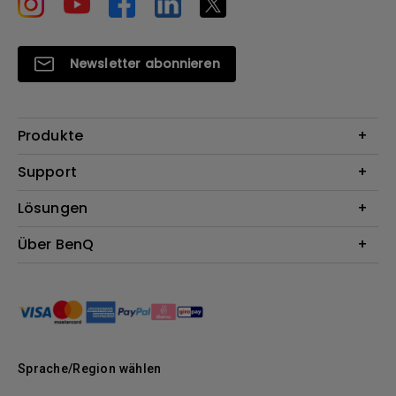
Newsletter abonnieren
Produkte
Beamer
Support
Monitore
Kontakt
Lösungen
Lampen
Garantie
Webcams
Für Unternehmen
Über BenQ
Reparaturservice
Dockingstation
Für Bildungsstätten
Downloads
Das Unternehmen
Für E-Sportler (Zowie)
BenQ Blog
Nachhaltigkeit
News
Sprache/Region wählen