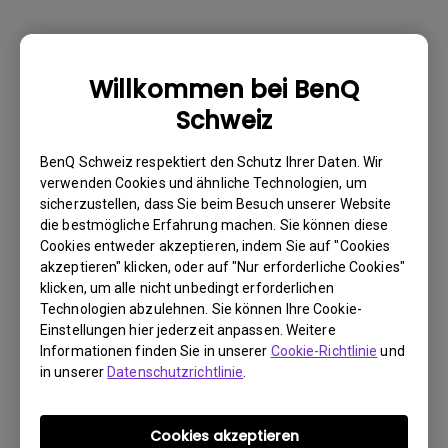
Warum kann mein BenQ-Monitor über ein
Willkommen bei BenQ
USB-C(Typ C)-Kabel nicht ordnungsgemäß
Schweiz
angezeigt werden?
BenQ Schweiz respektiert den Schutz Ihrer Daten. Wir
Wie kann ich Flimmern auf einem externen
verwenden Cookies und ähnliche Technologien, um
sicherzustellen, dass Sie beim Besuch unserer Website
Mac M1/M2-Monitor beheben?
die bestmögliche Erfahrung machen. Sie können diese
Cookies entweder akzeptieren, indem Sie auf "Cookies
Muss ich den WHQL-Treiber (Windows
akzeptieren" klicken, oder auf "Nur erforderliche Cookies"
klicken, um alle nicht unbedingt erforderlichen
Hardware Quality Labs) in Windows für
Technologien abzulehnen. Sie können Ihre Cookie-
meinen BenQ-Monitor installieren? Gibt es
Einstellungen hier jederzeit anpassen. Weitere
eine aktualisierte Version des WHQL-
Informationen finden Sie in unserer
Cookie-Richtlinie
und
Treibers?
in unserer
Datenschutzrichtlinie
.
Wieso flackert mein Monitor?
Cookies akzeptieren