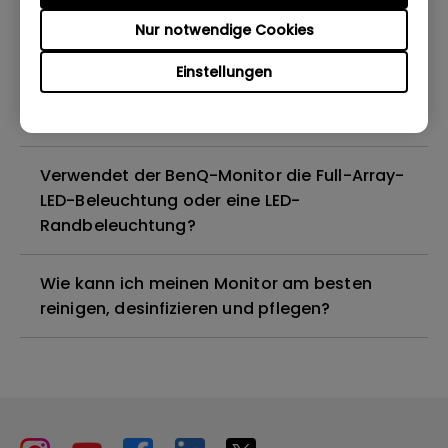
Nur notwendige Cookies
Sind alle BenQ-Monitore oder nur
bestimmte Modelle quecksilberfrei?
Einstellungen
Funktionieren BenQ-Monitore mit Mac M1?
Verwendet der BenQ-Monitor die Full-Array-
LED-Beleuchtung oder eine LED-
Randbeleuchtung?
Wie kann ich meinen Monitor am besten
reinigen, desinfizieren und pflegen?