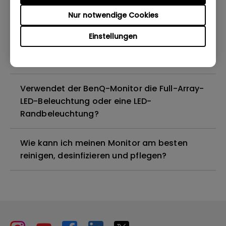
Nur notwendige Cookies
Sind alle BenQ-Monitore oder nur
bestimmte Modelle quecksilberfrei?
Einstellungen
Funktionieren BenQ-Monitore mit Mac M1?
Verwendet der BenQ-Monitor die Full-Array-
LED-Beleuchtung oder eine LED-
Randbeleuchtung?
Wie kann ich meinen Monitor am besten
reinigen, desinfizieren und pflegen?