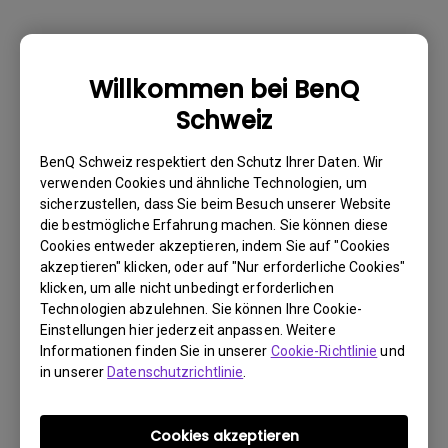
Warum kann mein BenQ-Monitor über ein
Willkommen bei BenQ
USB-C(Typ C)-Kabel nicht ordnungsgemäß
Schweiz
angezeigt werden?
BenQ Schweiz respektiert den Schutz Ihrer Daten. Wir
Wie kann ich Flimmern auf einem externen
verwenden Cookies und ähnliche Technologien, um
sicherzustellen, dass Sie beim Besuch unserer Website
Mac M1/M2-Monitor beheben?
die bestmögliche Erfahrung machen. Sie können diese
Cookies entweder akzeptieren, indem Sie auf "Cookies
Muss ich den WHQL-Treiber (Windows
akzeptieren" klicken, oder auf "Nur erforderliche Cookies"
klicken, um alle nicht unbedingt erforderlichen
Hardware Quality Labs) in Windows für
Technologien abzulehnen. Sie können Ihre Cookie-
meinen BenQ-Monitor installieren? Gibt es
Einstellungen hier jederzeit anpassen. Weitere
eine aktualisierte Version des WHQL-
Informationen finden Sie in unserer
Cookie-Richtlinie
und
Treibers?
in unserer
Datenschutzrichtlinie
.
Wieso flackert mein Monitor?
Cookies akzeptieren