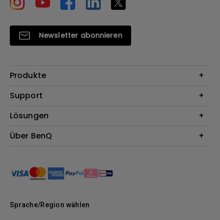
Newsletter abonnieren
Produkte
Beamer
Support
Monitore
Kontakt
Lösungen
Lampen
Garantie
Webcams
Für Unternehmen
Über BenQ
Reparaturservice
Dockingstation
Für Bildungsstätten
Downloads
Das Unternehmen
Für E-Sportler (Zowie)
BenQ Blog
Nachhaltigkeit
News
Sprache/Region wählen