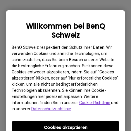
Warum kann mein BenQ-Monitor über ein
Willkommen bei BenQ
USB-C(Typ C)-Kabel nicht ordnungsgemäß
Schweiz
angezeigt werden?
BenQ Schweiz respektiert den Schutz Ihrer Daten. Wir
Wie kann ich Flimmern auf einem externen
verwenden Cookies und ähnliche Technologien, um
sicherzustellen, dass Sie beim Besuch unserer Website
Mac M1/M2-Monitor beheben?
die bestmögliche Erfahrung machen. Sie können diese
Cookies entweder akzeptieren, indem Sie auf "Cookies
Muss ich den WHQL-Treiber (Windows
akzeptieren" klicken, oder auf "Nur erforderliche Cookies"
klicken, um alle nicht unbedingt erforderlichen
Hardware Quality Labs) in Windows für
Technologien abzulehnen. Sie können Ihre Cookie-
meinen BenQ-Monitor installieren? Gibt es
Einstellungen hier jederzeit anpassen. Weitere
eine aktualisierte Version des WHQL-
Informationen finden Sie in unserer
Cookie-Richtlinie
und
Treibers?
in unserer
Datenschutzrichtlinie
.
Wieso flackert mein Monitor?
Cookies akzeptieren