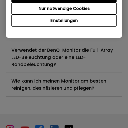
Nur notwendige Cookies
Sind alle BenQ-Monitore oder nur
bestimmte Modelle quecksilberfrei?
Einstellungen
Funktionieren BenQ-Monitore mit Mac M1?
Verwendet der BenQ-Monitor die Full-Array-
LED-Beleuchtung oder eine LED-
Randbeleuchtung?
Wie kann ich meinen Monitor am besten
reinigen, desinfizieren und pflegen?