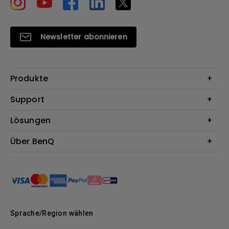
Newsletter abonnieren
Produkte
Beamer
Support
Monitore
Kontakt
Lösungen
Lampen
Garantie
Webcams
Für Unternehmen
Über BenQ
Reparaturservice
Dockingstation
Für Bildungsstätten
Downloads
Das Unternehmen
Für E-Sportler (Zowie)
BenQ Blog
Nachhaltigkeit
News
Sprache/Region wählen