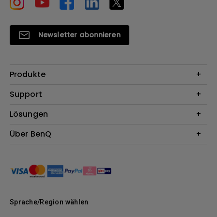
Newsletter abonnieren
Produkte
Beamer
Support
Monitore
Kontakt
Lösungen
Lampen
Garantie
Webcams
Für Unternehmen
Über BenQ
Reparaturservice
Dockingstation
Für Bildungsstätten
Downloads
Das Unternehmen
Für E-Sportler (Zowie)
BenQ Blog
Nachhaltigkeit
News
Sprache/Region wählen