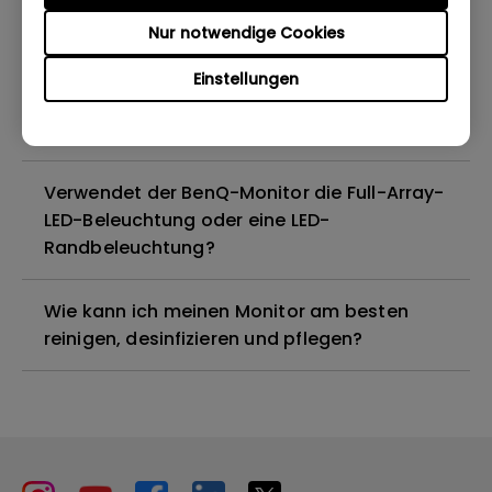
Nur notwendige Cookies
Sind alle BenQ-Monitore oder nur
bestimmte Modelle quecksilberfrei?
Einstellungen
Funktionieren BenQ-Monitore mit Mac M1?
Verwendet der BenQ-Monitor die Full-Array-
LED-Beleuchtung oder eine LED-
Randbeleuchtung?
Wie kann ich meinen Monitor am besten
reinigen, desinfizieren und pflegen?