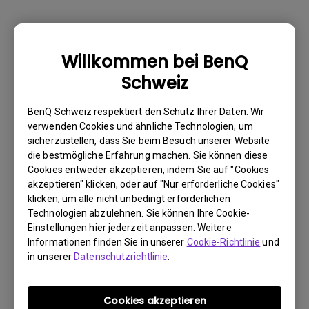
Warum kann mein BenQ-Monitor über ein
Willkommen bei BenQ
USB-C(Typ C)-Kabel nicht ordnungsgemäß
Schweiz
angezeigt werden?
BenQ Schweiz respektiert den Schutz Ihrer Daten. Wir
Wie kann ich Flimmern auf einem externen
verwenden Cookies und ähnliche Technologien, um
sicherzustellen, dass Sie beim Besuch unserer Website
Mac M1/M2-Monitor beheben?
die bestmögliche Erfahrung machen. Sie können diese
Cookies entweder akzeptieren, indem Sie auf "Cookies
Muss ich den WHQL-Treiber (Windows
akzeptieren" klicken, oder auf "Nur erforderliche Cookies"
klicken, um alle nicht unbedingt erforderlichen
Hardware Quality Labs) in Windows für
Technologien abzulehnen. Sie können Ihre Cookie-
meinen BenQ-Monitor installieren? Gibt es
Einstellungen hier jederzeit anpassen. Weitere
eine aktualisierte Version des WHQL-
Informationen finden Sie in unserer
Cookie-Richtlinie
und
Treibers?
in unserer
Datenschutzrichtlinie
.
Wieso flackert mein Monitor?
Cookies akzeptieren