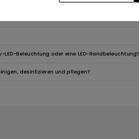
te Modelle quecksilberfrei?
ay-LED-Beleuchtung oder eine LED-Randbeleuchtung
nigen, desinfizieren und pflegen?