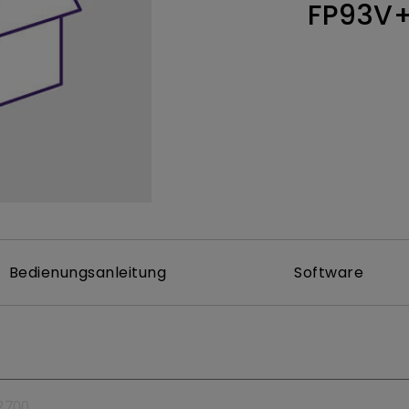
FP93V
ch hinten gewölbter Monitor
Thunderbolt
Laser
bellose Steuerung
P3
Mit Android TV
tegriert
Mit Höhenverstellung
Mit niedrigem Input Lag
Bedienungsanleitung
Software