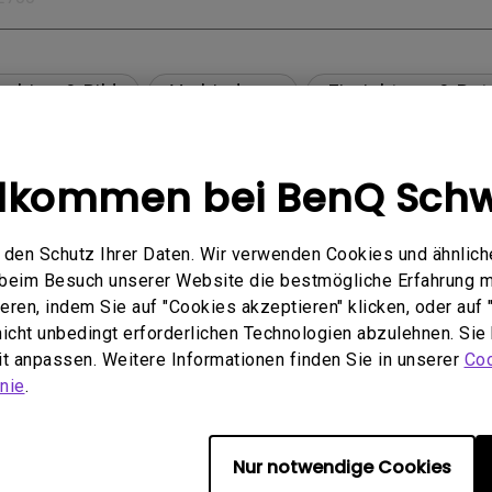
schirm & Bild
Verbindung
Einrichtung & Bet
Spezifikation & Funktion
Kompatibilität
llkommen bei BenQ Schw
den Schutz Ihrer Daten. Wir verwenden Cookies und ähnlich
 USB-C(Typ C)-Kabel nicht ordnungsgemäß angezei
e beim Besuch unserer Website die bestmögliche Erfahrung 
ren, indem Sie auf "Cookies akzeptieren" klicken, oder auf "
 nicht unbedingt erforderlichen Technologien abzulehnen. Sie
en Mac M1/M2-Monitor beheben?
eit anpassen. Weitere Informationen finden Sie in unserer
Coo
nie
.
are Quality Labs) in Windows für meinen BenQ-Moni
Nur notwendige Cookies