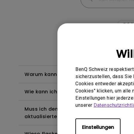
Bild
Wi
BenQ Schweiz respektiert 
Warum kann mein BenQ-Monitor über ein
sicherzustellen, dass Si
Cookies entweder akzeptie
Cookies" klicken, um alle
Wie kann ich Flimmern auf einem extern
Einstellungen hier jederz
unserer
Datenschutzrichtli
Muss ich den WHQL-Treiber (Windows Hardw
aktualisierte Version des WHQL-Treibers?
Einstellungen
Wieso flackert mein Monitor?