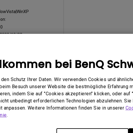
dowVista|WinXP
on:
:
0
2008/12/02
öße:
25.57 KB
nterladen
llkommen bei BenQ Schw
den Schutz Ihrer Daten. Wir verwenden Cookies und ähnlich
Nutzung eines der oben genannten Softwareprogramme erklären 
e beim Besuch unserer Website die bestmögliche Erfahrung 
inbarungen einverstanden
.
ren, indem Sie auf "Cookies akzeptieren" klicken, oder auf "
 nicht unbedingt erforderlichen Technologien abzulehnen. Sie
eit anpassen. Weitere Informationen finden Sie in unserer
Coo
nie
.