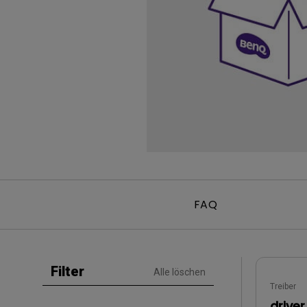
Golfsimulator Beamer
Golf
Na
PianoLight
Ka
In
FAQ
Filter
Alle löschen
Treiber
driver