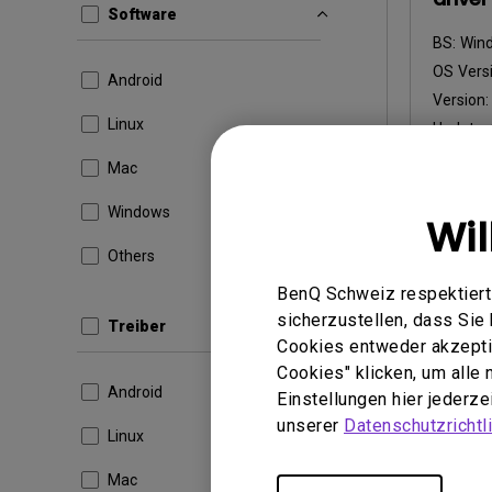
Software
BS:
Win
OS Versi
Android
Version
Linux
Update:
Dateigr
Mac
Heru
Windows
Wi
Others
BenQ Schweiz respektiert 
Durch die 
sicherzustellen, dass Si
Treiber
Lizenzvere
Cookies entweder akzeptie
Cookies" klicken, um alle
Android
Einstellungen hier jederz
unserer
Datenschutzrichtli
Linux
Mac