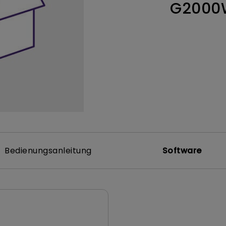
G2000
ch hinten gewölbter Monitor
Thunderbolt
Laser
bellose Steuerung
P3
Mit Android TV
tegriert
Mit Höhenverstellung
Mit niedrigem Input Lag
Bedienungsanleitung
Software