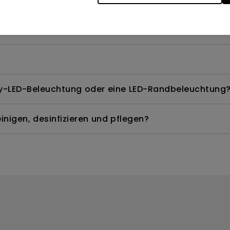
te Modelle quecksilberfrei?
ay-LED-Beleuchtung oder eine LED-Randbeleuchtung
nigen, desinfizieren und pflegen?