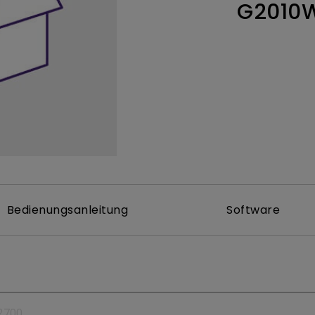
G2010
ch hinten gewölbter Monitor
Thunderbolt
Laser
bellose Steuerung
P3
Mit Android TV
tegriert
Mit Höhenverstellung
Mit niedrigem Input Lag
Bedienungsanleitung
Software