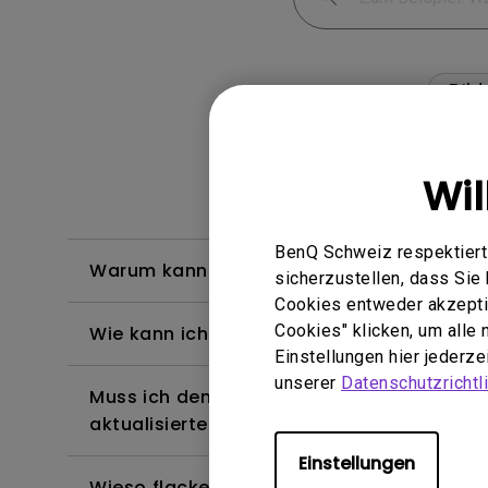
Bild
Wi
BenQ Schweiz respektiert 
Warum kann mein BenQ-Monitor über ein
sicherzustellen, dass Si
Cookies entweder akzeptie
Cookies" klicken, um alle
Wie kann ich Flimmern auf einem extern
Einstellungen hier jederz
unserer
Datenschutzrichtli
Muss ich den WHQL-Treiber (Windows Hardw
aktualisierte Version des WHQL-Treibers?
Einstellungen
Wieso flackert mein Monitor?