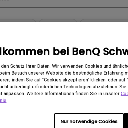
schirm & Bild
Verbindung
Einrichtung & Bet
Spezifikation & Funktion
Kompatibilität
llkommen bei BenQ Schw
den Schutz Ihrer Daten. Wir verwenden Cookies und ähnlich
 USB-C(Typ C)-Kabel nicht ordnungsgemäß angezei
e beim Besuch unserer Website die bestmögliche Erfahrung 
ren, indem Sie auf "Cookies akzeptieren" klicken, oder auf "
 nicht unbedingt erforderlichen Technologien abzulehnen. Sie
en Mac M1/M2-Monitor beheben?
eit anpassen. Weitere Informationen finden Sie in unserer
Coo
nie
.
are Quality Labs) in Windows für meinen BenQ-Moni
Nur notwendige Cookies