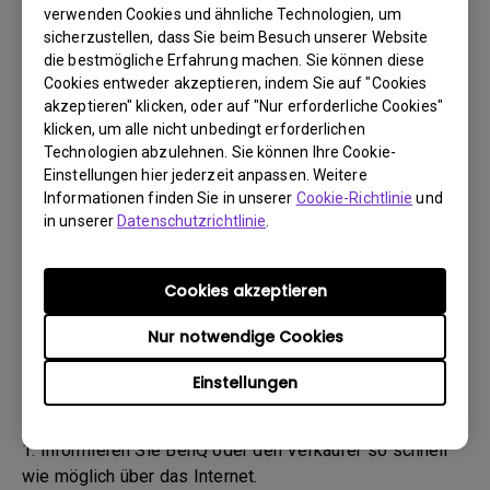
(„BenQ-Team“) wird Sie daraufhin per E-Mail
verwenden Cookies und ähnliche Technologien, um
kontaktieren.
sicherzustellen, dass Sie beim Besuch unserer Website
- Das BenQ-Team wird Ihnen zunächst Schritte zur
die bestmögliche Erfahrung machen. Sie können diese
Cookies entweder akzeptieren, indem Sie auf "Cookies
Fehlerbehebung nennen, um Ihnen zu helfen oder den
akzeptieren" klicken, oder auf "Nur erforderliche Cookies"
Defekt zu bestätigen.
klicken, um alle nicht unbedingt erforderlichen
- Sobald der Defekt durch den Agenten, der für Ihren Fall
Technologien abzulehnen. Sie können Ihre Cookie-
zuständig ist, bestätigt wurde, wird eine RMA-Nummer
Einstellungen hier jederzeit anpassen. Weitere
für Ihr Produkt ausgestellt.
Informationen finden Sie in unserer
Cookie-Richtlinie
und
- Sie müssen das Produkt an BenQ zurückgeben, sofern
in unserer
Datenschutzrichtlinie
.
Ihnen nicht von BenQ ein anderer BenQ Autorisierter
Dienstanbieter genannt wurde. Falls Ihr Produkt Ihnen
Cookies akzeptieren
mit einem physischen Schaden geliefert wurde, bitten
wir Sie, folgende Informationen bereitzuhalten.
Nur notwendige Cookies
- Dadurch können wir besser herausfinden, ob der
Einstellungen
Schaden während des Transports oder bereits davor
entstanden ist.
1. Informieren Sie BenQ oder den Verkäufer so schnell
wie möglich über das Internet.