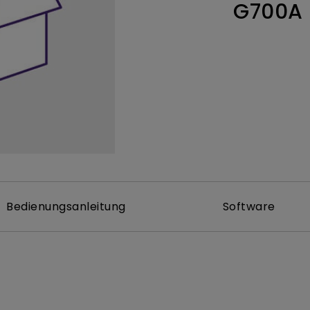
G700A
ch hinten gewölbter Monitor
Thunderbolt
Laser
bellose Steuerung
P3
Mit Android TV
tegriert
Mit Höhenverstellung
Mit niedrigem Input Lag
Bedienungsanleitung
Software