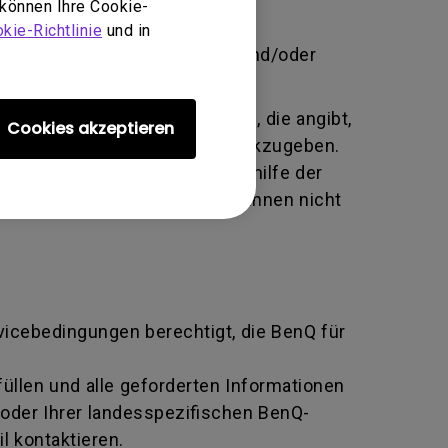
 können Ihre Cookie-
brauch, Vernachlässigung und
kie-Richtlinie
und in
 unbefugte Person Änderungen und/oder
te alphanumerische Kennung, die angibt,
Cookies akzeptieren
tausch an den Hersteller zurückzugeben.
ziert und beide Parteien mithilfe der
n BenQ zurückgeben, sofern Ihnen nicht
rvicebedingungen berechtigt, die BenQ für
llen und alle geforderten Informationen
oder Ihrer landesspezifischen BenQ-
l kontaktieren.