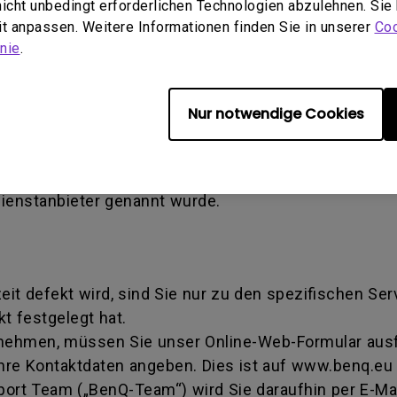
 nicht unbedingt erforderlichen Technologien abzulehnen. Sie
en verursachter Schaden) - Defekt, der durch Miss
eit anpassen. Weitere Informationen finden Sie in unserer
Coo
tallation verursacht wird. Dies gilt auch, wenn eine
nie
.
ise Authorization number - Eine von BenQ verwende
Nur notwendige Cookies
iert wurde, ein Produkt zur Reparatur oder zum Aus
mmer dahingehend, dass sie eine Transaktion identifi
tschritt erhalten können. Sie müssen das Produkt a
Dienstanbieter genannt wurde.
zeit defekt wird, sind Sie nur zu den spezifischen Se
t festgelegt hat.
 nehmen, müssen Sie unser Online-Web-Formular ausfü
hre Kontaktdaten angeben. Dies ist auf www.benq.eu 
rt Team („BenQ-Team“) wird Sie daraufhin per E-Mai