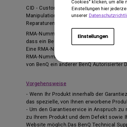
Cookies" klicken, um alle
CID - Customer Induced Damage (vom Kund
Einstellungen hier jederz
Manipulation oder falsche Einstellung/Ins
unserer
Datenschutzrichtli
Reparaturen durchführt.
RMA-Nummer - Kurz für Returned Merchand
Einstellungen
dass ein Benutzer vom BenQ-Team autoris
Eine RMA-Nummer ähnelt einer Tracking-Nu
RMA-Nummer Informationen über deren For
von BenQ ein anderer BenQ Autorisierter 
Vorgehensweise
- Wenn Ihr Produkt innerhalb der Garantie
das spezielle, von Ihnen erworbene Produk
- Um den Garantieservice in Anspruch zu
zu Ihrem Produkt und dem Defekt sowie I
Website möglich.Das BenQ Technical Suppo