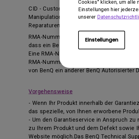
Cookies" klicken, um alle
CID - Customer Induced Damage (vom Kund
Einstellungen hier jederz
Manipulation oder falsche Einstellung/Ins
unserer
Datenschutzrichtli
Reparaturen durchführt.
RMA-Nummer - Kurz für Returned Merchand
Einstellungen
dass ein Benutzer vom BenQ-Team autoris
Eine RMA-Nummer ähnelt einer Tracking-Nu
RMA-Nummer Informationen über deren For
von BenQ ein anderer BenQ Autorisierter 
Vorgehensweise
- Wenn Ihr Produkt innerhalb der Garantie
das spezielle, von Ihnen erworbene Produk
- Um den Garantieservice in Anspruch zu
zu Ihrem Produkt und dem Defekt sowie I
Website möglich.Das BenQ Technical Suppo