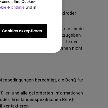
 können Ihre Cookie-
brauch, Vernachlässigung und
kie-Richtlinie
und in
 unbefugte Person Änderungen und/oder
te alphanumerische Kennung, die angibt,
Cookies akzeptieren
tausch an den Hersteller zurückzugeben.
ziert und beide Parteien mithilfe der
n BenQ zurückgeben, sofern Ihnen nicht
rvicebedingungen berechtigt, die BenQ für
llen und alle geforderten Informationen
oder Ihrer landesspezifischen BenQ-
l kontaktieren.