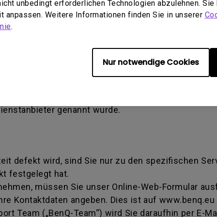
 nicht unbedingt erforderlichen Technologien abzulehnen. Sie
en verursachter Schaden) - Defekt, der durch Miss
eit anpassen. Weitere Informationen finden Sie in unserer
Coo
tallation verursacht wird. Dies gilt auch, wenn eine
nie
.
ise Authorization number - Eine von BenQ verwende
Nur notwendige Cookies
iert wurde, ein Produkt zur Reparatur oder zum Aus
mmer dahingehend, dass sie eine Transaktion identifi
tschritt erhalten können. Sie müssen das Produkt a
Dienstanbieter genannt wurde.
zeit defekt wird, sind Sie nur zu den spezifischen Se
t festgelegt hat.
 nehmen, müssen Sie unser Online-Web-Formular ausfü
hre Kontaktdaten angeben. Dies ist auf www.benq.eu 
rt Team („BenQ-Team“) wird Sie daraufhin per E-Mai