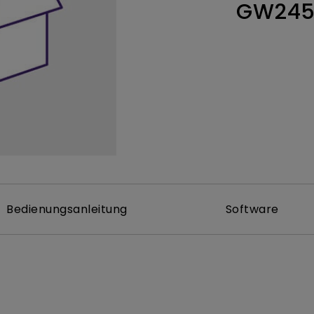
GW24
ch hinten gewölbter Monitor
Thunderbolt
Laser
bellose Steuerung
P3
Mit Android TV
tegriert
Mit Höhenverstellung
Mit niedrigem Input Lag
Bedienungsanleitung
Software