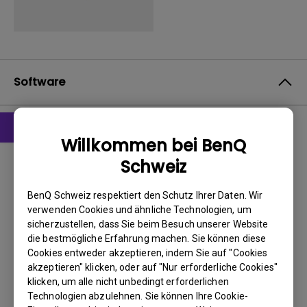
Software
Willkommen bei BenQ
Treiber
Schweiz
driver
BenQ Schweiz respektiert den Schutz Ihrer Daten. Wir
BS:
Windows7|WindowVista|WinXP
verwenden Cookies und ähnliche Technologien, um
OS Version:
sicherzustellen, dass Sie beim Besuch unserer Website
Version:
0
die bestmögliche Erfahrung machen. Sie können diese
Update:
2010/02/25
Cookies entweder akzeptieren, indem Sie auf "Cookies
akzeptieren" klicken, oder auf "Nur erforderliche Cookies"
Dateigröße:
50.28 KB
klicken, um alle nicht unbedingt erforderlichen
Technologien abzulehnen. Sie können Ihre Cookie-
Herunterladen