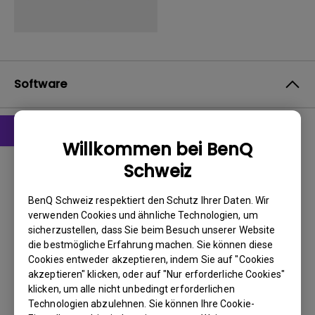
Software
Willkommen bei BenQ
Software
Schweiz
DMS Local WW
BenQ Schweiz respektiert den Schutz Ihrer Daten. Wir
BS:
Windows
verwenden Cookies und ähnliche Technologien, um
OS Version:
sicherzustellen, dass Sie beim Besuch unserer Website
Version:
V 3.2.9.0
die bestmögliche Erfahrung machen. Sie können diese
Update:
2025/07/10
Cookies entweder akzeptieren, indem Sie auf "Cookies
akzeptieren" klicken, oder auf "Nur erforderliche Cookies"
Dateigröße:
88.61 MB
klicken, um alle nicht unbedingt erforderlichen
Technologien abzulehnen. Sie können Ihre Cookie-
Herunterladen