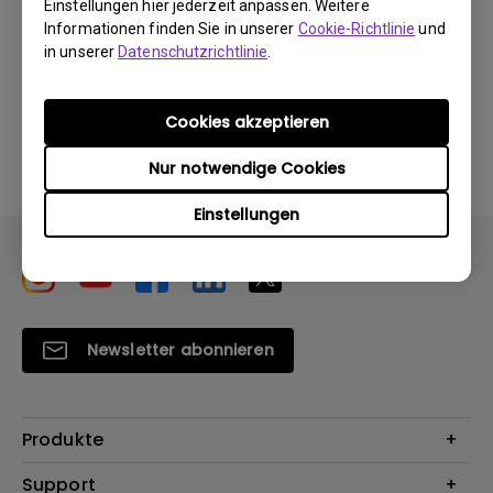
Einstellungen hier jederzeit anpassen. Weitere
Informationen finden Sie in unserer
Cookie-Richtlinie
und
in unserer
Datenschutzrichtlinie
.
Durch die Nutzung eines der oben genannten
Cookies akzeptieren
Softwareprogramme erklären Sie sich mit unseren
Bedingungen der
Endbenutzer-Lizenzvereinbarungen
Nur notwendige Cookies
einverstanden
.
Einstellungen
Newsletter abonnieren
Produkte
Beamer
Support