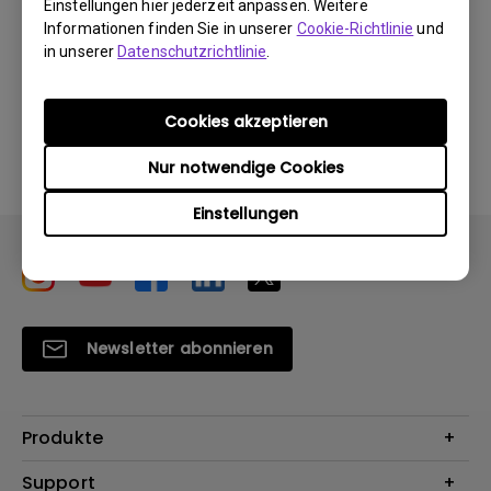
Einstellungen hier jederzeit anpassen. Weitere
Informationen finden Sie in unserer
Cookie-Richtlinie
und
in unserer
Datenschutzrichtlinie
.
Durch die Nutzung eines der oben genannten
Cookies akzeptieren
Softwareprogramme erklären Sie sich mit unseren
Bedingungen der
Endbenutzer-Lizenzvereinbarungen
Nur notwendige Cookies
einverstanden
.
Einstellungen
Newsletter abonnieren
Produkte
Beamer
Support