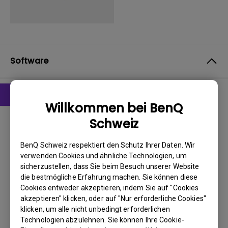
Software
Willkommen bei BenQ
Software
Schweiz
DMS Local
BenQ Schweiz respektiert den Schutz Ihrer Daten. Wir
BS:
Windows
verwenden Cookies und ähnliche Technologien, um
OS Version:
sicherzustellen, dass Sie beim Besuch unserer Website
Version:
3.1.2.0
die bestmögliche Erfahrung machen. Sie können diese
Update:
2024/04/29
Cookies entweder akzeptieren, indem Sie auf "Cookies
akzeptieren" klicken, oder auf "Nur erforderliche Cookies"
Dateigröße:
88.43 MB
klicken, um alle nicht unbedingt erforderlichen
Technologien abzulehnen. Sie können Ihre Cookie-
Herunterladen