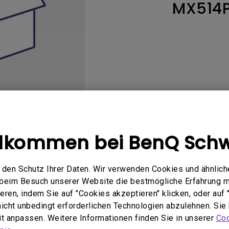
MX514
ch hinten gewölbter Monitor
Thunderbolt
Laser
bellose Steuerung
P3
Mit Android TV
tegriert
Mit Höhenverstellung
Mit niedrigem Input Lag
llkommen bei BenQ Schw
Bedienungsanleitung
Software
den Schutz Ihrer Daten. Wir verwenden Cookies und ähnlich
e beim Besuch unserer Website die bestmögliche Erfahrung 
ren, indem Sie auf "Cookies akzeptieren" klicken, oder auf "
 nicht unbedingt erforderlichen Technologien abzulehnen. Sie
zugehörigen Software &amp; 
eit anpassen. Weitere Informationen finden Sie in unserer
Coo