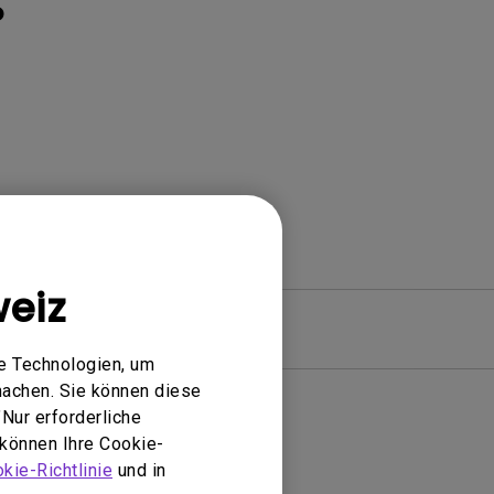
P
eiz
Garantie
e Technologien, um
machen. Sie können diese
Nur erforderliche
 können Ihre Cookie-
Treiber
kie-Richtlinie
und in