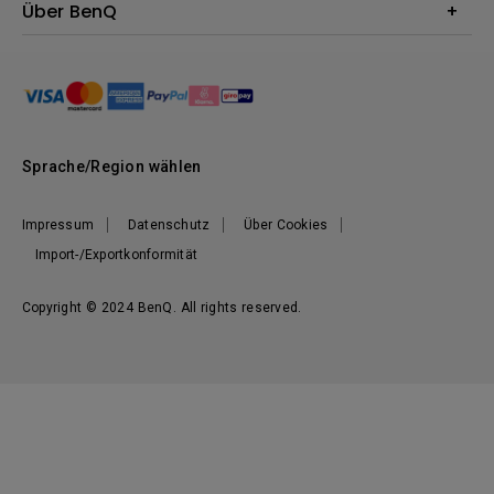
Webcams
Für Unternehmen
Über BenQ
Reparaturservice
Dockingstation
Für Bildungsstätten
Downloads
Das Unternehmen
Für E-Sportler (Zowie)
BenQ Blog
Nachhaltigkeit
News
Sprache/Region wählen
Impressum
Datenschutz
Über Cookies
Import-/Exportkonformität
Copyright © 2024 BenQ. All rights reserved.