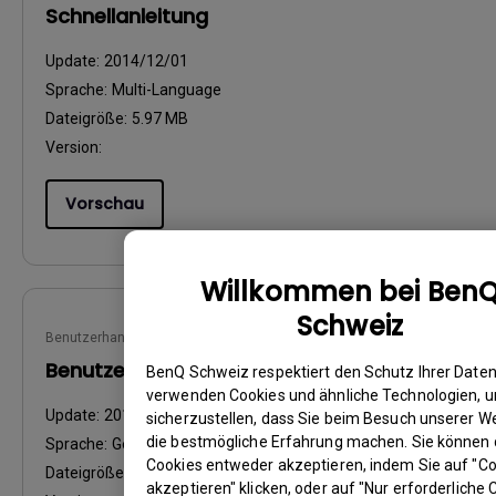
Schnellanleitung
Update:
2014/12/01
Sprache:
Multi-Language
Dateigröße:
5.97 MB
Version:
Vorschau
Willkommen bei Ben
Schweiz
Benutzerhandbuch
Benutzerhandbuch
BenQ Schweiz respektiert den Schutz Ihrer Daten
verwenden Cookies und ähnliche Technologien, 
Update:
2014/12/02
sicherzustellen, dass Sie beim Besuch unserer W
die bestmögliche Erfahrung machen. Sie können 
Sprache:
German
Cookies entweder akzeptieren, indem Sie auf "C
Dateigröße:
5.67 MB
akzeptieren" klicken, oder auf "Nur erforderliche 