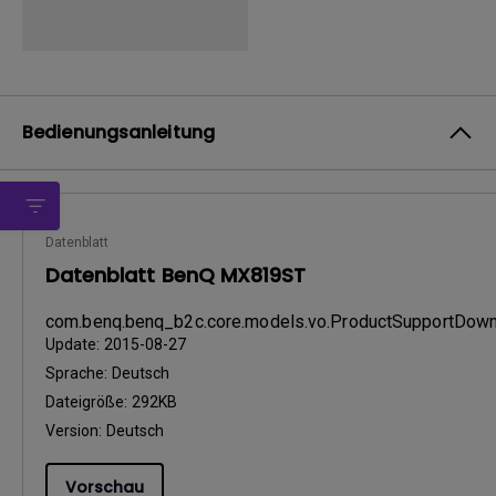
Bedienungsanleitung
Datenblatt
Datenblatt BenQ MX819ST
com.benq.benq_b2c.core.models.vo.ProductSupportDo
Update:
2015-08-27
Sprache:
Deutsch
Dateigröße:
292KB
Version:
Deutsch
Vorschau