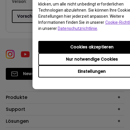
Version:
klicken, um alle nicht unbedingt erforderlichen
Technologien abzulehnen. Sie können Ihre Cookie
Vorschau
Einstellungen hier jederzeit anpassen. Weitere
Informationen finden Sie in unserer
Cookie-Richtl
in unserer
Datenschutzrichtlinie
.
Cookies akzeptieren
Nur notwendige Cookies
Einstellungen
Newsletter abonnieren
Produkte
Beamer
Support
Monitore
Kontakt
Lösungen
Lampen
Garantie