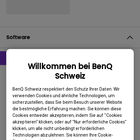
Software
Willkommen bei BenQ
Software
Schweiz
DMS Local
BenQ Schweiz respektiert den Schutz Ihrer Daten. Wir
BS:
Windows
verwenden Cookies und ähnliche Technologien, um
OS Version:
sicherzustellen, dass Sie beim Besuch unserer Website
Version:
3.1.2.0
die bestmögliche Erfahrung machen. Sie können diese
Update:
2024/04/29
Cookies entweder akzeptieren, indem Sie auf "Cookies
akzeptieren" klicken, oder auf "Nur erforderliche Cookies"
Dateigröße:
88.43 MB
klicken, um alle nicht unbedingt erforderlichen
Technologien abzulehnen. Sie können Ihre Cookie-
Herunterladen