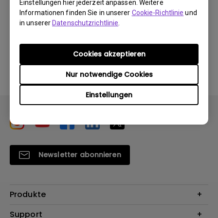
Einstellungen hier jederzeit anpassen. Weitere
Informationen finden Sie in unserer
Cookie-Richtlinie
und
in unserer
Datenschutzrichtlinie
.
Durch die Nutzung eines der oben genannten
Cookies akzeptieren
Softwareprogramme erklären Sie sich mit unseren
Bedingungen der
Endbenutzer-Lizenzvereinbarungen
Nur notwendige Cookies
einverstanden
.
Einstellungen
Newsletter abonnieren
Produkte
Beamer
Support