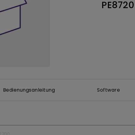
PE8720
ch hinten gewölbter Monitor
Thunderbolt
Laser
bellose Steuerung
P3
Mit Android TV
tegriert
Mit Höhenverstellung
Mit niedrigem Input Lag
Bedienungsanleitung
Software