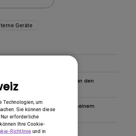
terne Geräte
 ein Kabel oder einen Adapter an den
eiz
n. Wie kann ich das beheben?
e Technologien, um
en Brille unterstützt, wie bei meinem
machen. Sie können diese
Nur erforderliche
 können Ihre Cookie-
kie-Richtlinie
und in