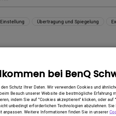
Einstellung
Übertragung und Spiegelung
Ex
tibel?
eibt immer ohne Bild, wenn ich mein Mobilgerät über
llkommen bei BenQ Schw
e von Netflix, Disney+, Hulu und anderen zu streame
den Schutz Ihrer Daten. Wir verwenden Cookies und ähnlich
 von Blu-ray 3D-Filmen mit einer passiven polarisiert
e beim Besuch unserer Website die bestmögliche Erfahrung 
ren, indem Sie auf "Cookies akzeptieren" klicken, oder auf "
 nicht unbedingt erforderlichen Technologien abzulehnen. Sie
im oberen Teil des projizierten Bildes erscheint?
eit anpassen. Weitere Informationen finden Sie in unserer
Coo