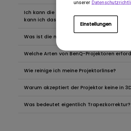
unserer
Datenschutzrichtli
Ich kann die Fernbedienung des Android T
kann ich das beheben?
Einstellungen
Was ist die maximale Länge des HDMI-Kab
Welche Arten von BenQ-Projektoren erfor
Wie reinige ich meine Projektorlinse?
Warum akzeptiert der Projektor keine in 3D
Was bedeutet eigentlich Trapezkorrektur?