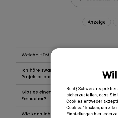
Anzeige
Welche HDMI-Kabel sind mit 4K HDR kompa
Ich höre zwar Ton, aber der Bildschirm bl
Wi
Projektor anschließe und versuche, Inhalt
BenQ Schweiz respektiert 
Gibt es einen Projektor, der das Abspielen
sicherzustellen, dass Si
Fernseher?
Cookies entweder akzeptie
Cookies" klicken, um alle
Wie kann ich die Bildkurve korrigieren, die 
Einstellungen hier jederz