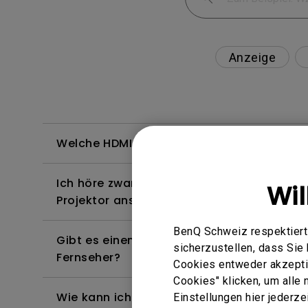
Anzeige
Welche HDMI-Kabel sind mit 4K HDR kompa
Ich höre zwar Ton, aber der Bildschirm bl
Wi
Projektor anschließe und versuche, Inhalt
BenQ Schweiz respektiert 
Gibt es einen Projektor, der das Abspielen
sicherzustellen, dass Si
Fernseher?
Cookies entweder akzeptie
Cookies" klicken, um alle
Wie kann ich die Bildkurve korrigieren, die 
Einstellungen hier jederz