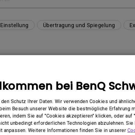
Einstellung
Übertragung und Spiegelung
Ex
tibel?
eibt immer ohne Bild, wenn ich mein Mobilgerät über
llkommen bei BenQ Schw
e von Netflix, Disney+, Hulu und anderen zu streame
den Schutz Ihrer Daten. Wir verwenden Cookies und ähnlich
 von Blu-ray 3D-Filmen mit einer passiven polarisiert
e beim Besuch unserer Website die bestmögliche Erfahrung 
ren, indem Sie auf "Cookies akzeptieren" klicken, oder auf "
 nicht unbedingt erforderlichen Technologien abzulehnen. Sie
im oberen Teil des projizierten Bildes erscheint?
eit anpassen. Weitere Informationen finden Sie in unserer
Coo