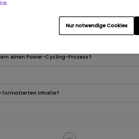
nie
.
V-Dongles nicht verwenden, um das Android TV-Syst
Nur notwendige Cookies
els, das ich verwenden kann?
dern einen Power-Cycling-Prozess?
 formatierten Inhalte?