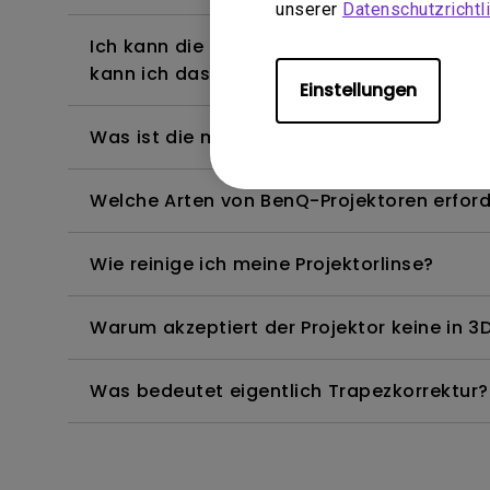
unserer
Datenschutzrichtli
Ich kann die Fernbedienung des Android T
kann ich das beheben?
Einstellungen
Was ist die maximale Länge des HDMI-Kab
Welche Arten von BenQ-Projektoren erfor
Wie reinige ich meine Projektorlinse?
Warum akzeptiert der Projektor keine in 3D
Was bedeutet eigentlich Trapezkorrektur?