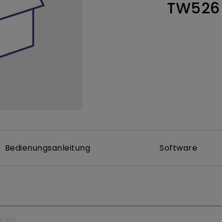
TW526
ch hinten gewölbter Monitor
Thunderbolt
Laser
bellose Steuerung
P3
Mit Android TV
tegriert
Mit Höhenverstellung
Mit niedrigem Input Lag
Bedienungsanleitung
Software