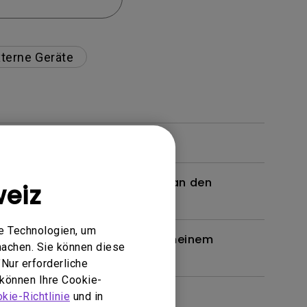
terne Geräte
 ein Kabel oder einen Adapter an den
eiz
n. Wie kann ich das beheben?
e Technologien, um
en Brille unterstützt, wie bei meinem
machen. Sie können diese
Nur erforderliche
 können Ihre Cookie-
kie-Richtlinie
und in