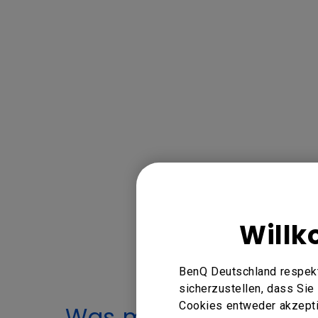
Willk
BenQ Deutschland respekt
sicherzustellen, dass Si
Cookies entweder akzeptie
Was macht die Verwe