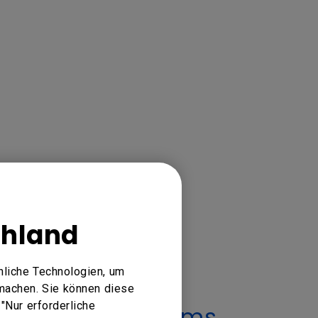
chland
nliche Technologien, um
machen. Sie können diese
"Nur erforderliche
äsentationssystems