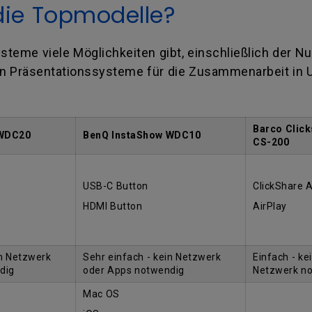
die Topmodelle?
teme viele Möglichkeiten gibt, einschließlich der Nu
en Präsentationssysteme für die Zusammenarbeit in
Barco Click
 WDC20
BenQ InstaShow WDC10
CS-200
USB-C Button
ClickShare 
HDMI Button
AirPlay
in Netzwerk
Sehr einfach - kein Netzwerk
Einfach - ke
dig
oder Apps notwendig
Netzwerk n
Mac OS