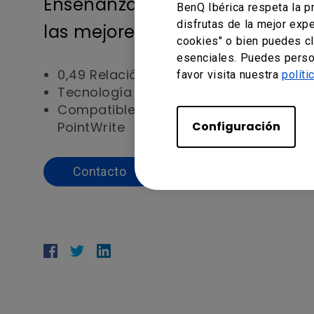
Enseñanza interactiva avanza
BenQ Ibérica respeta la p
disfrutas de la mejor expe
las mejores escuelas
cookies" o bien puedes cl
esenciales. Puedes person
0,49 Relación de tiro corto
favor visita nuestra
políti
Tecnología de ahorro de energía Sma
Compatible con la solución interactiv
PointWrite
Configuración
Contacto