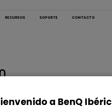
RECURSOS
SOPORTE
CONTACTO
0
l
a
ienvenido a BenQ Ibéri