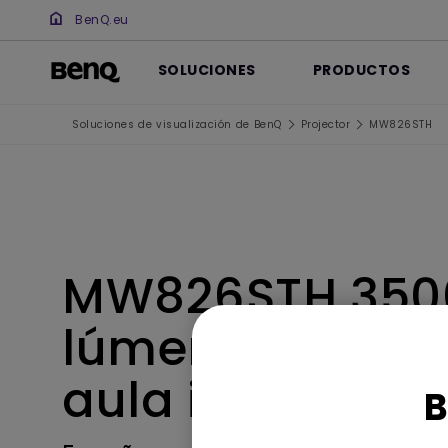
BenQ.eu
SOLUCIONES
PRODUCTOS
Soluciones de visualización de BenQ
Projector
MW826STH
MW826STH 350
lúmenes para e
aula interactiv
B