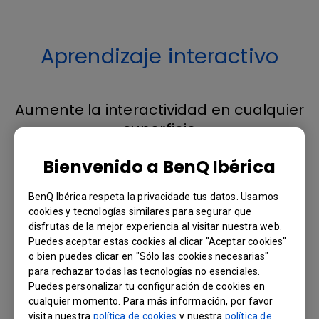
Aprendizaje interactivo
Aumente la interactividad en cualquier
superficie
La tecnología PointWrite™ funciona en
Bienvenido a BenQ Ibérica
cualquier superficie plana, por lo que no es
necesaria una pizarra digital costosa ni
BenQ Ibérica respeta la privacidade tus datos. Usamos
equipo adicional. Con el módulo
cookies y tecnologías similares para segurar que
PointWrite™, las imágenes se pueden
disfrutas de la mejor experiencia al visitar nuestra web.
proyectar en un escritorio o mesa para que
Puedes aceptar estas cookies al clicar "Aceptar cookies"
o bien puedes clicar en "Sólo las cookies necesarias"
múltiples estudiantes puedan compartir y
para rechazar todas las tecnologías no esenciales.
escribir fácilmente en la misma pantalla, lo
Puedes personalizar tu configuración de cookies en
que crea nuevas oportunidades para la
cualquier momento. Para más información, por favor
interactividad en el aula y posibilidades
visita nuestra
política de cookies
y nuestra
política de