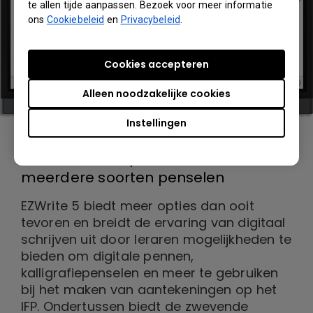
te allen tijde aanpassen. Bezoek voor meer informatie
ons
Cookiebeleid
en
Privacybeleid
.
Cookies accepteren
Alleen noodzakelijke cookies
Instellingen
Maximale compatibiliteit en
meerdere soorten penselen
EZWrite 5 biedt meer opties dan ooit
tevoren en breidt de ervaring van digitaal
schrijven uit door leraren mogelijkheden te
bieden om digitale pennen,
kalligrafiepenselen en meer te gebruiken
bij het maken van aantekeningen op het
IFP. Ondertussen biedt de zwevende