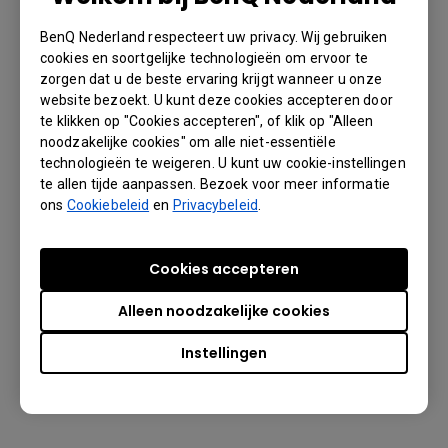
BenQ Nederland respecteert uw privacy. Wij gebruiken
Whiteboarding
EZWrite 5.0
cookies en soortgelijke technologieën om ervoor te
zorgen dat u de beste ervaring krijgt wanneer u onze
Draadloos scherm delen
InstaShare 1
website bezoekt. U kunt deze cookies accepteren door
te klikken op "Cookies accepteren", of klik op "Alleen
Apparaatbeheer
DMS
noodzakelijke cookies" om alle niet-essentiële
technologieën te weigeren. U kunt uw cookie-instellingen
Accountbeheer
te allen tijde aanpassen. Bezoek voor meer informatie
AMS
ons
Cookiebeleid
en
Privacybeleid
.
Zonder geknipper
Yes
Cookies accepteren
Zwevend hulpmiddel
Floating Tool
Alleen noodzakelijke cookies
Uitzendsysteem
X-Sign Broadcast
Instellingen
Laag blauw licht
Yes