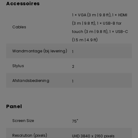
Accessoires
1 × VGA (3 m | 9.8 ft), 1 × HDMI
(3 m | 9.8 ft), 1 × USB-B for
Cables
touch (3 m | 9.8 ft), 1 × USB-C
(1.5 m | 4.9 ft)
Wandmontage (bij levering)
1
Stylus
2
Afstandsbediening
1
Panel
Screen Size
75"
Resolution (pixels)
UHD 3840 x 2160 pixels