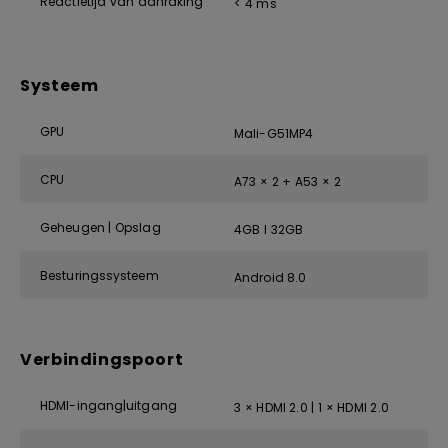
Reactietijd van aanraking
< 4 ms
Systeem
GPU
Mali-G51MP4
CPU
A73 × 2 + A53 × 2
Geheugen | Opslag
4GB I 32GB
Besturingssysteem
Android 8.0
Verbindingspoort
HDMI-ingang|uitgang
3 × HDMI 2.0 | 1 × HDMI 2.0