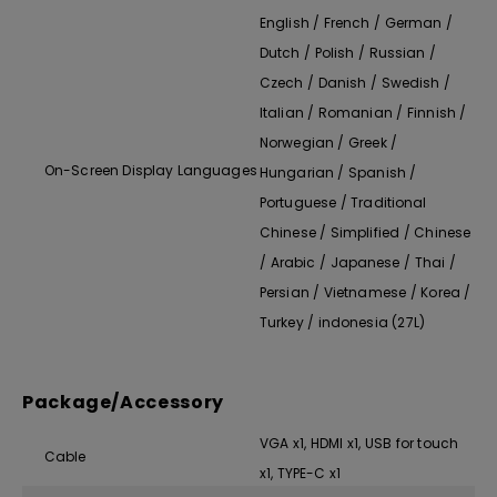
English / French / German /
Dutch / Polish / Russian /
Czech / Danish / Swedish /
Italian / Romanian / Finnish /
Norwegian / Greek /
On-Screen Display Languages
Hungarian / Spanish /
Portuguese / Traditional
Chinese / Simplified / Chinese
/ Arabic / Japanese / Thai /
Persian / Vietnamese / Korea /
Turkey / indonesia (27L)
Package/Accessory
VGA x1, HDMI x1, USB for touch
Cable
x1, TYPE-C x1