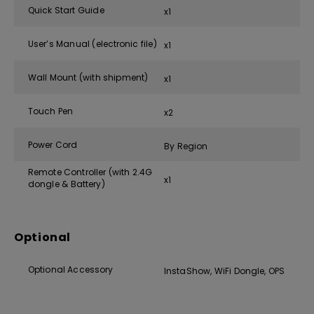
Quick Start Guide
x1
User’s Manual (electronic file)
x1
Wall Mount (with shipment)
x1
Touch Pen
x2
Power Cord
By Region
Remote Controller (with 2.4G
x1
dongle & Battery)
Optional
Optional Accessory
InstaShow, WiFi Dongle, OPS