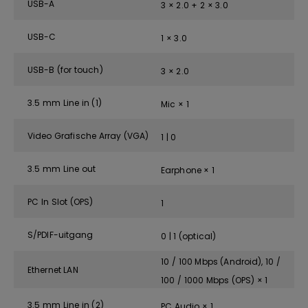
USB-A
3 × 2.0 + 2 × 3.0
USB-C
1 × 3.0
USB-B (for touch)
3 × 2.0
3.5 mm Line in (1)
Mic × 1
Video Grafische Array (VGA)
1 | 0
3.5 mm Line out
Earphone × 1
PC In Slot (OPS)
1
S/PDIF-uitgang
0 | 1 (optical)
10 / 100 Mbps (Android), 10 /
Ethernet LAN
100 / 1000 Mbps (OPS) × 1
3.5 mm Line in (2)
PC Audio × 1