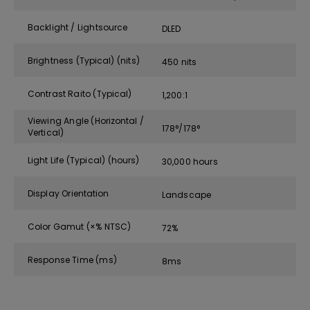
Backlight / Lightsource
DLED
Brightness (Typical) (nits)
450 nits
Contrast Raito (Typical)
1,200:1
Viewing Angle (Horizontal /
178°/178°
Vertical)
Light Life (Typical) (hours)
30,000 hours
Display Orientation
Landscape
Color Gamut (×% NTSC)
72%
Response Time (ms)
8ms