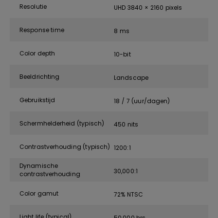
Resolutie
UHD 3840 × 2160 pixels
Response time
8 ms
Color depth
10-bit
Beeldrichting
Landscape
Gebruikstijd
18 / 7 (uur/dagen)
Schermhelderheid (typisch)
450 nits
Contrastverhouding (typisch)
1200:1
Dynamische
30,000:1
contrastverhouding
Color gamut
72% NTSC
Light life (typical)
50,000 hrs