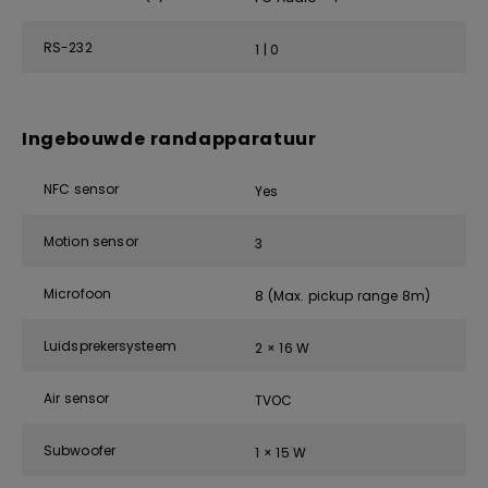
RS-232
1 | 0
Ingebouwde randapparatuur
NFC sensor
Yes
Motion sensor
3
Microfoon
8 (Max. pickup range 8m)
Luidsprekersysteem
2 × 16 W
Air sensor
TVOC
Subwoofer
1 × 15 W