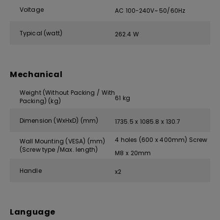
Voltage
AC 100-240V~ 50/60Hz
Typical (watt)
262.4 W
Mechanical
Weight (Without Packing / With
61 kg
Packing) (kg)
Dimension (WxHxD) (mm)
1735.5 x 1085.8 x 130.7
4 holes (600 x 400mm) Screw
Wall Mounting (VESA) (mm)
(Screw type /Max. length)
M8 x 20mm
Handle
x2
Language