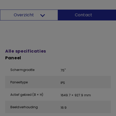
Overzicht
Contact
Alle specificaties
Paneel
Schermgrootte
75''
Paneeltype
IPS
Actief gebied (B × H)
1649.7 × 927.9 mm
Beeldverhouding
16:9