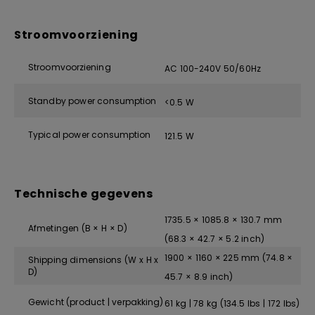
Stroomvoorziening
Stroomvoorziening
AC 100-240V 50/60Hz
Standby power consumption
<0.5 W
Typical power consumption
121.5 W
Technische gegevens
1735.5 × 1085.8 × 130.7 mm
Afmetingen (B × H × D)
(68.3 × 42.7 × 5.2 inch)
1900 × 1160 × 225 mm (74.8 ×
Shipping dimensions (W x H x
D)
45.7 × 8.9 inch)
Gewicht (product | verpakking)
61 kg | 78 kg (134.5 lbs | 172 lbs)