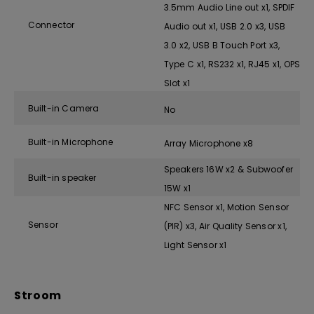
3.5mm Audio Line out x1, SPDIF
Connector
Audio out x1, USB 2.0 x3, USB
3.0 x2, USB B Touch Port x3,
Type C x1, RS232 x1, RJ45 x1, OPS
Slot x1
Built-in Camera
No
Built-in Microphone
Array Microphone x8
Speakers 16W x2 & Subwoofer
Built-in speaker
15W x1
NFC Sensor x1, Motion Sensor
Sensor
(PIR) x3, Air Quality Sensor x1,
Light Sensor x1
Stroom