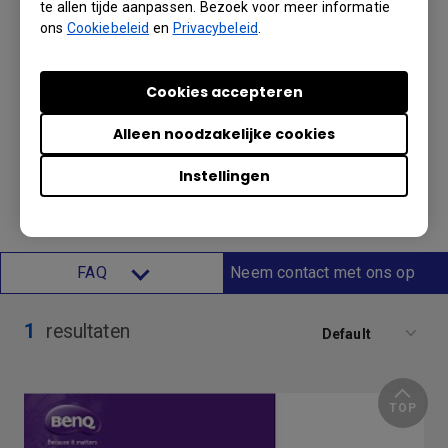
te allen tijde aanpassen. Bezoek voor meer informatie
LK953ST
ons
Cookiebeleid
en
Privacybeleid
.
Uiterst precieze BlueCore-
Cookies accepteren
laserprojectie in 4K HDR-
resolutie, voor uitstekende
Alleen noodzakelijke cookies
visuele effecten in
Instellingen
uiteenlopende omgevingen
FAQ
Neem contact met ons op
1
resultaten
Default
TOP