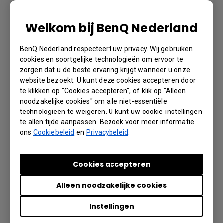
Welkom bij BenQ Nederland
Felhasználói kézikönyv
BenQ Nederland respecteert uw privacy. Wij gebruiken
Taal: Hungarian
cookies en soortgelijke technologieën om ervoor te
zorgen dat u de beste ervaring krijgt wanneer u onze
website bezoekt. U kunt deze cookies accepteren door
Voorbeeld | Downloaden
te klikken op "Cookies accepteren", of klik op "Alleen
noodzakelijke cookies" om alle niet-essentiële
technologieën te weigeren. U kunt uw cookie-instellingen
te allen tijde aanpassen. Bezoek voor meer informatie
User Manual
ons
Cookiebeleid
en
Privacybeleid
.
Taal: English
Cookies accepteren
Voorbeeld | Downloaden
Alleen noodzakelijke cookies
Instellingen